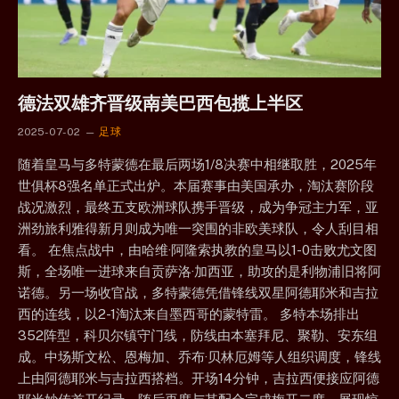
德法双雄齐晋级南美巴西包揽上半区
2025-07-02
足球
随着皇马与多特蒙德在最后两场1/8决赛中相继取胜，2025年
世俱杯8强名单正式出炉。本届赛事由美国承办，淘汰赛阶段
战况激烈，最终五支欧洲球队携手晋级，成为争冠主力军，亚
洲劲旅利雅得新月则成为唯一突围的非欧美球队，令人刮目相
看。 在焦点战中，由哈维·阿隆索执教的皇马以1-0击败尤文图
斯，全场唯一进球来自贡萨洛·加西亚，助攻的是利物浦旧将阿
诺德。另一场收官战，多特蒙德凭借锋线双星阿德耶米和吉拉
西的连线，以2-1淘汰来自墨西哥的蒙特雷。 多特本场排出
352阵型，科贝尔镇守门线，防线由本塞拜尼、聚勒、安东组
成。中场斯文松、恩梅加、乔布·贝林厄姆等人组织调度，锋线
上由阿德耶米与吉拉西搭档。开场14分钟，吉拉西便接应阿德