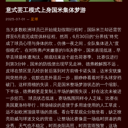
意式罢工模式上身国米集体梦游
2025-07-01
足球
当大多数欧洲球员已开始规划假期行程时，国际米兰却还需苦
撑至6月底完成世俱杯征程。然而，6月30日的“分界线”终究
成了球员心理与身体的坎，仿佛一夜之间，全队集体进入“度
假模式”。在对阵弗卢米嫩塞的1/8决赛中，国米表现低迷，早
早丢球最终遭淘汰，彻底结束这个超负荷赛季。 比赛仅进行
到第3分钟，国米的防线便出现罕见走神。德弗赖解围不远，
皮球在禁区里几经折射后落到对方前锋卡诺头顶，达米安犹豫
间突然停步，佐默也意外退后一步，眼睁睁看着对手头球穿裆
破门。这样滑稽的失误，只是国米整场梦游状态的一个缩影。
下半场，德弗赖更是复制上半场的解围失误，好在这次未被进
一步惩罚。 球员状态低迷，赛场氛围同样令人乏味。比赛在
美国夏洛特举行，球场铺设的是便于多用途使用的人工草皮，
远不如欧洲顶级草场的质感。看台零星观众分散坐着，缺乏嘹
亮助威与球迷文化的营造，让整场比赛像是一场临时拼凑的商
业秀。天气也不稳定，时而炎阳高照，时而雷雨预警，这场