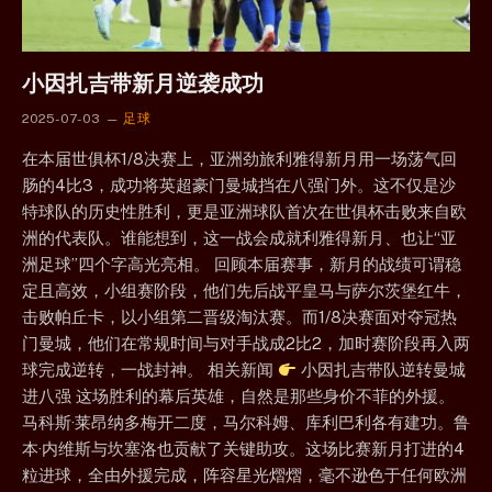
小因扎吉带新月逆袭成功
2025-07-03
足球
在本届世俱杯1/8决赛上，亚洲劲旅利雅得新月用一场荡气回
肠的4比3，成功将英超豪门曼城挡在八强门外。这不仅是沙
特球队的历史性胜利，更是亚洲球队首次在世俱杯击败来自欧
洲的代表队。谁能想到，这一战会成就利雅得新月、也让“亚
洲足球”四个字高光亮相。 回顾本届赛事，新月的战绩可谓稳
定且高效，小组赛阶段，他们先后战平皇马与萨尔茨堡红牛，
击败帕丘卡，以小组第二晋级淘汰赛。而1/8决赛面对夺冠热
门曼城，他们在常规时间与对手战成2比2，加时赛阶段再入两
球完成逆转，一战封神。 相关新闻
小因扎吉带队逆转曼城
进八强 这场胜利的幕后英雄，自然是那些身价不菲的外援。
马科斯·莱昂纳多梅开二度，马尔科姆、库利巴利各有建功。鲁
本·内维斯与坎塞洛也贡献了关键助攻。这场比赛新月打进的4
粒进球，全由外援完成，阵容星光熠熠，毫不逊色于任何欧洲