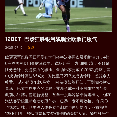
12BET: 巴黎狂胜银河战舰全欧豪门服气
2025-07-10
足球
欧冠冠军巴黎圣日耳曼在世俱杯半决赛再次展现统治力，4比
0完胜西甲豪门皇家马德里。这场几乎一边倒的比赛，不只是
比分悬殊，更是实力的碾压。全场巴黎完成了706次传球，其
中成功传球高达654次，对比皇马273次成功传球，差距令人
咋舌。 从小组赛4比0马竞、1/4决赛险胜拜仁，再到如今横扫
皇马，巴黎在恩里克的调教下逐渐形成一种不可阻挡的节奏。
此前小组赛后曾短暂调整，甚至一度爆冷输给博塔福戈，但在
淘汰赛阶段重新启动欧冠节奏，巴黎一发不可收拾。 如果你
也热爱足球，想更深入体验赛事刺激与体坛博彩，不妨前往
12BET 吧！ 登贝莱是这支梦幻巴黎的关键人物。虽然对拜仁