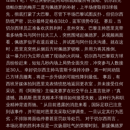
12BET 吧！ 不过决赛的走向却彻底颠覆所有预期。切尔西凭
借帕尔默的梅开二度与佩德罗的补射，上半场便取得3球领
先，彻底打蒙了大巴黎。尽管下半场巴黎试图反扑，但切尔西
防线严密，比分最终定格在3比0，蓝军强势夺冠。 赛后，当
切尔西球员正准备欢庆胜利时，意外突发。巴黎主帅恩里克带
着多纳鲁马与阿什拉夫三人，突然围堵起佩德罗。从视频画面
看，佩德罗似乎在退后避让，并试图与阿什拉夫沟通。就在这
时，恩里克突然从侧后方对佩德罗锁喉，并用力将其推倒。
这一暴力行为立即点燃了现场的火药味。切尔西与巴黎双方球
员纷纷赶来，短短几秒内场上局势全面失控，冲突参与人数接
近30人。幸好切尔西主帅马雷斯卡保持冷静，第一时间劝阻
己方球员撤离，将进一步升级的可能性降到最低。 事后，有
西班牙媒体拍到恩里克表情愤怒地返回更衣室，并未接受任何
采访。而《阿斯报》主编龙赛罗在社交平台上直言批评：“真
遗憾。路易斯·恩里克根本不懂得如何接受失败，这种行为和职
业精神背道而驰。” 从目前透露的消息来看，国际足联已注意
到该事件，并可能对恩里克采取纪律调查。一旦认定其行为恶
劣，不排除将面临停赛甚至罚款等处罚。 对于切尔西而言，
本场比赛的胜利本应是一次扬眉吐气的荣耀时刻。新援佩德罗