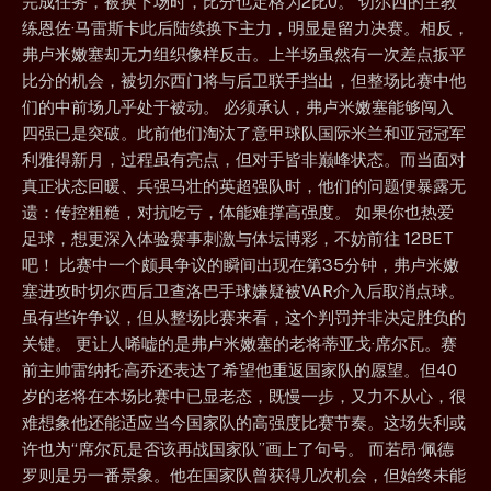
完成任务，被换下场时，比分也定格为2比0。 切尔西的主教
练恩佐·马雷斯卡此后陆续换下主力，明显是留力决赛。相反，
弗卢米嫩塞却无力组织像样反击。上半场虽然有一次差点扳平
比分的机会，被切尔西门将与后卫联手挡出，但整场比赛中他
们的中前场几乎处于被动。 必须承认，弗卢米嫩塞能够闯入
四强已是突破。此前他们淘汰了意甲球队国际米兰和亚冠冠军
利雅得新月，过程虽有亮点，但对手皆非巅峰状态。而当面对
真正状态回暖、兵强马壮的英超强队时，他们的问题便暴露无
遗：传控粗糙，对抗吃亏，体能难撑高强度。 如果你也热爱
足球，想更深入体验赛事刺激与体坛博彩，不妨前往 12BET
吧！ 比赛中一个颇具争议的瞬间出现在第35分钟，弗卢米嫩
塞进攻时切尔西后卫查洛巴手球嫌疑被VAR介入后取消点球。
虽有些许争议，但从整场比赛来看，这个判罚并非决定胜负的
关键。 更让人唏嘘的是弗卢米嫩塞的老将蒂亚戈·席尔瓦。赛
前主帅雷纳托·高乔还表达了希望他重返国家队的愿望。但40
岁的老将在本场比赛中已显老态，既慢一步，又力不从心，很
难想象他还能适应当今国家队的高强度比赛节奏。这场失利或
许也为“席尔瓦是否该再战国家队”画上了句号。 而若昂·佩德
罗则是另一番景象。他在国家队曾获得几次机会，但始终未能