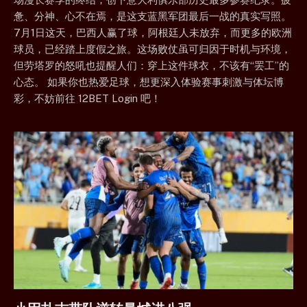
惫、分神、心不在焉，是这支蓝黑军团最后一战的真实写照。
7月1日这天，巴西人赢了球，阿根廷人未放弃，而更多的欧洲
球员，已经踏上度假之旅。这场败仗虽可归因于时机与环境，
但劳塔罗的怒吼也提醒人们：穿上这件球衣，不该有“罢工”的
心态。 如果你也热爱足球，想更深入体验赛事刺激与体坛博
彩，不妨前往 12BET Login 吧！