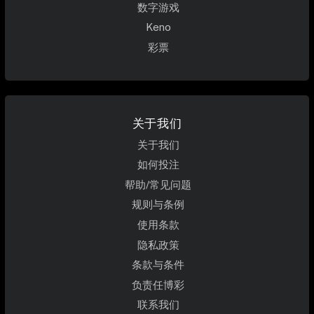
数字游戏
Keno
彩票
关于我们
关于我们
如何投注
帮助/常见问题
规则与条例
使用条款
隐私政策
条款与条件
负责任博彩
联系我们