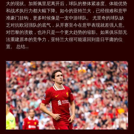
大的现状。加斯佩里尼离开后，球队的整体紧凑度、体能优势
和战术执行力都大幅下降。如今的亚特兰大，已经很难和意甲
准豪门挂钩，更多时候像是一支中游球队。 尤里奇的球队缺
乏对抗欧冠强队的底气，从开赛至今在意甲表现就差强人意。
对巴黎的溃败，也许只是一个更大趋势的缩影。如果俱乐部无
法重建原本的竞争力，亚特兰大很可能退回到昔日平庸的位
置。 总结…