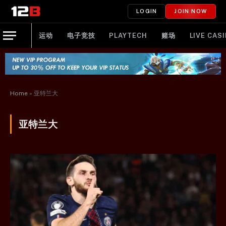
LOGIN
JOIN NOW
运动
电子竞技
PLAYTECH
赌场
LIVE CAS
Home
»
亚特兰大
亚特兰大