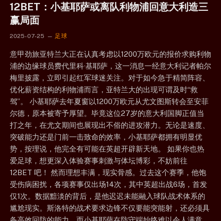
12BET：小基耶萨或离队利物浦回意大利造三
赢局面
2025-07-25
足球
意甲劲旅亚特兰大正在认真考虑以1200万欧元的报价求购利物
浦的边缘球员费代里科·基耶萨，这一消息一经意大利记者帕尔
梅里披露，立即引起红军球迷关注。对于如今急于精简阵容、
优化薪资结构的利物浦而言，亚特兰大的出现可谓及时“救
驾”。 小基耶萨去年夏窗以1200万欧元从尤文图斯转会至安菲
尔德，原本被寄予厚望。毕竟这位27岁的意大利国脚正值当
打之年，在尤文期间也展现出不俗的进攻潜力。无论是速度、
突破能力还是门前一击致命的效率，小基耶萨都拥有明显优
势，按理说，他完全有可能在英超开辟新天地。 如果你也热
爱足球，想更深入体验赛事刺激与体坛博彩，不妨前往
12BET 吧！ 然而理想丰满，现实骨感。过去这个赛季，他饱
受伤病困扰，各项赛事仅出场14次，其中英超出战6场，首发
仅1次。数据黯淡的背后，是他迟迟未能融入球队战术体系的
尴尬现实。斯洛特的战术要求边锋不仅要能突能射，还必须具
备高效回防的能力，而小基耶萨在防守端始终难以令人满意。