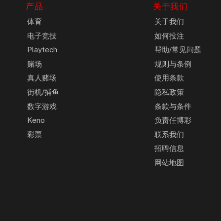
产品
关于我们
体育
关于我们
电子竞技
如何投注
Playtech
帮助/常见问题
赌场
规则与条例
真人赌场
使用条款
街机/捕鱼
隐私政策
数字游戏
条款与条件
Keno
负责任博彩
彩票
联系我们
招聘信息
网站地图