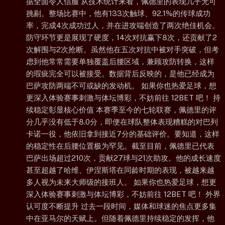
据全面令人信服 从技术统计来看，佩德里的表现几乎无可
挑剔。整场比赛中，他有133次触球、92.1%的传球成功
率，完成4次成功过人，并在进攻端创造了两次绝佳机会。
防守环节更是展现了硬度，14次对抗赢下8次，还贡献了2
次解围与2次抢断。虽然他在五次对抗中被对手突破，但考
虑到他常常需要单独覆盖后腰区域，兼顾攻防转换，这样
的瑕疵完全可以被接受。数据背后反映的，是他已经成为
巴萨攻防两端不可或缺的发动机。 如果你也热爱足球，想
更深入体验赛事刺激与体坛博彩，不妨前往 12BET 吧！ 持
续稳定彰显核心价值 本赛季至今的七轮联赛，佩德里的评
分几乎没有低于8.0分，即便在球队整体表现糟糕的对巴列
卡诺一役，他依旧拿到接近7分的基础评价。要知道，这样
的稳定性在后腰位置极为罕见。截至目前，佩德里已代表
巴萨出场超过210次，贡献27球与21次助攻。他的成长速度
甚至超越了哈维、伊涅斯塔在同龄时期的表现，被越来越
多人视为未来大师级的接班人。 如果你也热爱足球，想更
深入体验赛事刺激与体坛博彩，不妨前往 12BET 吧！ 外界
认可度不断提升 过去一段时间，媒体和球迷的焦点更多集
中在亚马尔的天赋上。但随着佩德里持续稳定的发挥，他