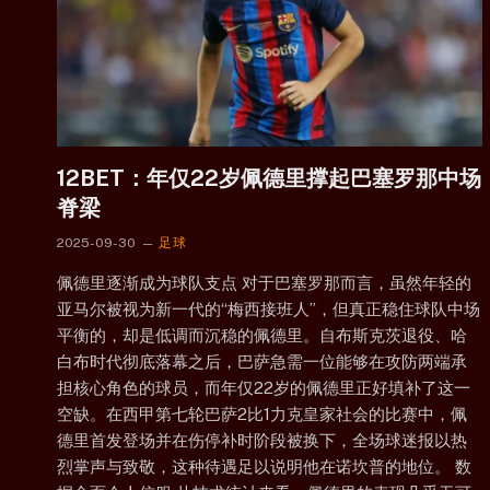
12BET：年仅22岁佩德里撑起巴塞罗那中场
脊梁
2025-09-30
足球
佩德里逐渐成为球队支点 对于巴塞罗那而言，虽然年轻的
亚马尔被视为新一代的“梅西接班人”，但真正稳住球队中场
平衡的，却是低调而沉稳的佩德里。自布斯克茨退役、哈
白布时代彻底落幕之后，巴萨急需一位能够在攻防两端承
担核心角色的球员，而年仅22岁的佩德里正好填补了这一
空缺。在西甲第七轮巴萨2比1力克皇家社会的比赛中，佩
德里首发登场并在伤停补时阶段被换下，全场球迷报以热
烈掌声与致敬，这种待遇足以说明他在诺坎普的地位。 数