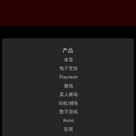
产品
体育
电子竞技
Playtech
赌场
真人赌场
街机/捕鱼
数字游戏
Keno
彩票