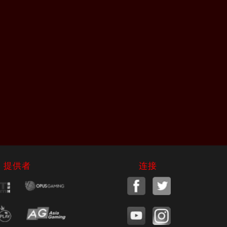
提供者
连接