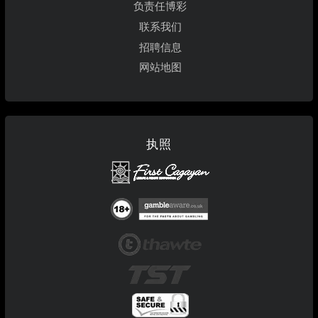
负责任博彩
联系我们
招聘信息
网站地图
执照