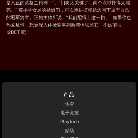
是真正的英格兰精神！”、“门将太关键了，两个点球扑得太漂
亮。” 英格兰女足的姑娘们，再次用拼搏和信念写下属于自己
的冠军篇章。正如主帅所说：“我们配得上这一切。” 如果你也
热爱足球，想更深入体验赛事刺激与体坛博彩，不妨前往
12BET 吧！
产品
体育
电子竞技
Playtech
赌场