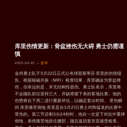
库里伤情更新：骨盆挫伤无大碍 勇士仍需谨
慎
2025-03-22
篮球
金州勇士队于3月22日正式公布球星斯蒂芬·库里的伤情报
告。根据核磁共振（MRI）检查结果，库里确诊为骨盆挫
伤，但幸运的是，并无结构性损伤。勇士队表示，库里将
不会随队前往亚特兰大，并缺席接下来的客场比赛。他的
伤势将在下周二进行重新评估，以确定复出时间。 受伤瞬
间 库里痛苦倒地 库里是在3月21日勇士对阵猛龙的比赛中
受伤的。第三节还剩3分24秒时，他在一次篮下对抗中重摔
倒地，表情痛苦地捂住腰部，随后返回更衣室接受检查。