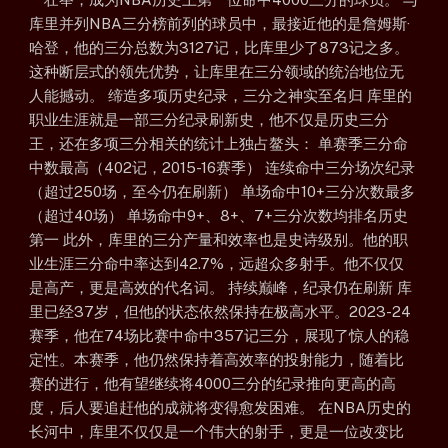
库里并列NBA三分榜前列的球员中，最接近他的是詹姆斯·
哈登，他的三分总数为3127记，比库里少了873记之多。
这种断层式的领先优势，让库里在三分领域的统治地位无
人能撼动。 缔造多项历史纪录，三分之神实至名归 库里的
职业生涯就是一部三分纪录刷新史，他不仅是历史三分
王，还在多项三分相关的统计上独占鳌头： 单赛季三分命
中数最高（402记，2015-16赛季） 连续命中三分场次纪录
（超过250场，至今仍在刷新） 单场命中10+三分次数最多
（超过40场） 单场命中9+、8+、7+三分次数均排名历史
第一 此外，库里的三分产量和效率也是史诗级别。他的职
业生涯三分命中率达到42.7%，远超众多射手。他不仅仅
是高产，更是高效的代名词。 持续巅峰，纪录仍在刷新 库
里已经37岁，但他的状态依然保持在极高水平。2023-24
赛季，他在74场比赛中命中357记三分，展现了惊人的稳
定性。本赛季，他仍然保持着高效率的投射能力，随着比
赛的进行，他有望继续将4000三分的纪录推向更高的高
度，后人要追赶他的成就将变得愈发困难。 在NBA历史的
长河中，库里不仅仅是一个伟大的射手，更是一位改变比