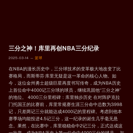
三分之神！库里再创NBA三分纪录
2025-03-14
篮球
在NBA的漫长历史中，三分球技术的变革极大地改变了比
赛格局，而斯蒂芬·库里无疑是这一革命的核心人物。如
今，这位金州勇士超级巨星再度书写传奇，成为NBA历史
上首位命中4000记三分球的球员，继续巩固他“三分之神”
的地位。 4000三分里程碑：库里独步历史 在对阵萨克拉
门托国王的比赛前，库里常规赛生涯三分命中总数为3998
记，只差两记三分就能达成4000记的里程碑。考虑到他本
赛季场均能投进4.5记三分，这一纪录的诞生几乎毫无悬
念。果然，在比赛中，库里稳稳命中2记三分，正式达成这
一壮举，成为NBA历史上第一位命中4000三分的球员。 与