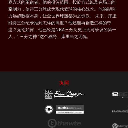
赛方式的革命者。他的投篮范围、投篮方式以及在场上的
牵制力，使得三分球成为现代篮球的核心战术。他的影响
力远超数据本身，让全世界球迷都为之惊叹。 未来，库里
能将三分纪录推到怎样的高度？他还能再创造怎样的奇
迹？无论如何，他已经是NBA三分历史上无可争议的第一
人，“ 三分之神 ”这个称号，库里当之无愧。
执照