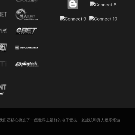
外，我们还精心挑选了一些世界上最好的电子竞技、老虎机和真人娱乐场游