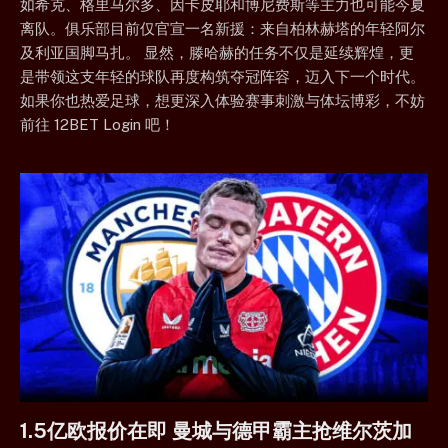
如希克、格里马尔多、因卡皮耶和博尼费斯等主力也可能今夏
离队。俱乐部目前仅官宣一名新援：来自柏林赫塔的年轻阿尔
及利亚国脚马扎。 显然，滕哈赫的任务不仅是延续辉煌，更
是带领这支年轻的球队再度构筑夺冠阵容，迈入下一个时代。
如果你也热爱足球，想更深入体验赛事刺激与体坛博彩，不妨
前往 12BET Login 吧！
1.5亿欧报价在即 曼城与德甲霸主抢维尔茨加