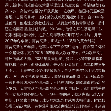
调，新帅与俱乐部在技术足球理念上高度契合，希望继续打造
高节奏、高技术含量的“厂队风格”，在德甲、德国杯乃至欧冠
赛场冲击更高目标。 滕哈赫的执教履历颇为丰富。自2002年
挂靴后，他迅速投身教练行业，从荷兰特温特青训起步，后来
还在埃因霍温担任过助教。2013年，他曾在拜仁慕尼黑二队
积累德国执教经验。之后在乌得勒支证明了战术才能，并于
2017年冬季接手阿贾克斯，正式步入主教练的黄金时期。 在
阿贾克斯的五年间，他率队拿下三次荷甲冠军、两次荷兰杯和
一次超级杯，更在2018-19赛季杀入欧冠四强，成为欧陆炙手
可热的战术大师。2022年夏天他接手曼联，尽管带队赢得联
赛杯和足总杯，但整体战绩并未达到外界预期，尤其联赛竞争
力不足。上赛季曼联仅列英超第八，最终在去年10月底结束执
教。 对于再次执教德国球队，滕哈赫充满期待：“勒沃库森是
一家具备顶级水平的俱乐部，不论在德国还是欧洲都有稳定的
竞争力。我非常认同俱乐部的长远规划与目标，我们将携手建
立一支充满雄心的队伍。” 值得一提的是，勒沃库森已进入转
型期，阿隆索告别后，球队的双冠阵容或将大幅重组。防线核
心塔已确认离队，弗林蓬和维尔茨也接近转会利物浦，其余诸