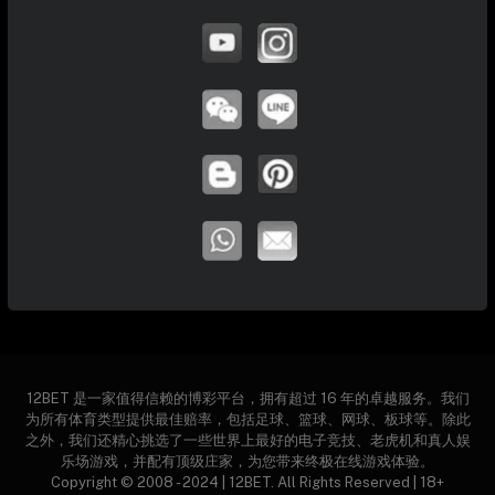
12BET 是一家值得信赖的博彩平台，拥有超过 16 年的卓越服务。我们
为所有体育类型提供最佳赔率，包括足球、篮球、网球、板球等。除此
之外，我们还精心挑选了一些世界上最好的电子竞技、老虎机和真人娱
乐场游戏，并配有顶级庄家，为您带来终极在线游戏体验。
Copyright © 2008 - 2024 | 12BET. All Rights Reserved | 18+