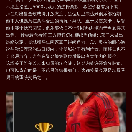
不愿直接激活5000万欧元的选择条款，希望价格有所下调。
拜仁对出售金玟哉持开放态度，这位后卫未达到俱乐部预期，
他本人也愿意在条件合适的情况下离队。至于戈雷茨卡，尽管
他本赛季状态回暖，俱乐部依旧不计划续约并倾向于今夏将其
出售。 转会悬念待解 三方博弈仍在继续当前维尔茨尚未做出
最终决定，曼城和拜仁两家豪门继续角力。瓜迪奥拉的耐心游
说与勒沃库森的出口倾向，让曼城处于有利位置。而拜仁也不
会轻易放弃，力争在资金筹集到位后提出有竞争力的报价。
这场关于维尔茨未来归属的转会战，短期内或许还难分胜负。
但可以肯定的是，不论最终结果如何，这都将是今夏足坛最受
瞩目的重磅交易之一。