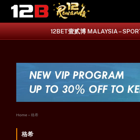
12BET壹贰博 MALAYSIA – SPORT
Home
»
格希
格希