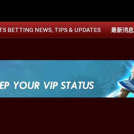
S BETTING NEWS, TIPS & UPDATES
最新消息