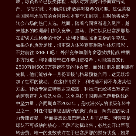
成，球员甚至已接受体检，却因对方临时叫停而宣告流
产。 尽管如此，利物浦仍未放弃对格希的兴趣。这位英格
兰国脚与水晶宫的合同将在本赛季末到期，届时他将成为
转会市场的热门人选。然而，随着合同逐渐进入尾声，越
来越多的欧洲豪门加入竞争。皇马、拜仁以及巴塞罗那都
在密切关注格希的情况，让利物浦面临更复杂的争夺战。
如果你也热爱足球，想更深入体验赛事刺激与体坛博彩，
不妨前往 12BET 吧！ 外部竞争加剧冬窗恐掀哄抢战 根据
多方报道，利物浦若想在冬季引进格希，可能需要支付
2500万到5000万英镑不等的转会费。而外国俱乐部则拥有
先机，他们能够在一月份直接与格希预签合同，这无疑增
加了红军的被动。 在这种情况下，利物浦不得不考虑其他
方案。转会专家皮特奥罗克透露，利物浦已经将巴塞罗那
的阿劳霍列入候选名单。这名乌拉圭国脚是巴萨后防线的
中坚力量，合同期直至2031年，是欧洲公认的顶级年轻中
卫之一。对任何追求稳固防守的豪门而言，阿劳霍的吸引
力毋庸置疑。 然而要想说服巴萨放人并非易事。阿劳霍是
球队不可或缺的核心，巴萨若动摇出售，必然会开出巨额
转会费。唯一的变数或许在于巴塞罗那的财务状况，如果