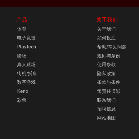
产品
关于我们
体育
关于我们
电子竞技
如何投注
Playtech
帮助/常见问题
赌场
规则与条例
真人赌场
使用条款
街机/捕鱼
隐私政策
数字游戏
条款与条件
Keno
负责任博彩
彩票
联系我们
招聘信息
网站地图