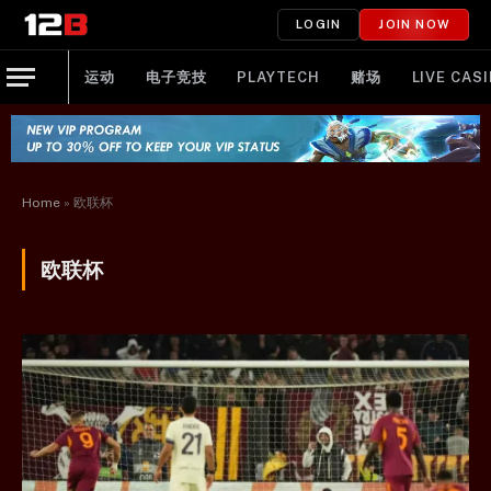
LOGIN
JOIN NOW
运动
电子竞技
PLAYTECH
赌场
LIVE CAS
Home
»
欧联杯
欧联杯