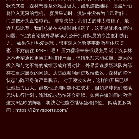
状态来看，森林想要拿分难度极大，如果连败继续，澳波恐怕
将陷入更深的危机。 赛后采访时，澳波并没有为自己辩解，
而是把矛头直指球员。“非常失望，我们丢的球太糟糕了。最
近几场比赛，我们总是在关键时刻掉链子，这不是战术布置的
问题。”他的言论被外界解读为公开批评队员的专注度和执行
力。 如果你也热爱足球，想更深入体验赛事刺激与体坛博
彩，不妨前往 12BET 吧！ 压力骤增未来或现变局 诺丁汉森林
原本希望通过更换主帅扭转局面，但结果却未能如愿。庞大的
投入和与之不符的成绩形成鲜明对比，外界普遍质疑球队内部
存在更深层次的问题。从防线漏洞到进攻端低效，森林的整体
状态与阵容身价严重脱节。 对于澳波来说，这样的开局已经
让他压力山大。虽然他强调问题不在战术，但如果球员们继续
无法执行计划，输球纪录恐怕还会延续。如何在短时间内激活
这支6亿欧的阵容，将决定他能否继续坐稳帅位。 阅读更多新
闻：https://12mysports.com/