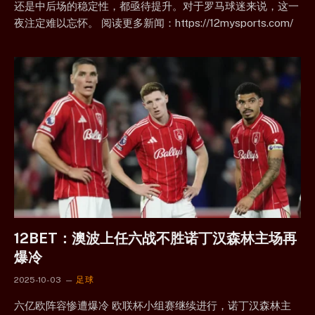
还是中后场的稳定性，都亟待提升。对于罗马球迷来说，这一
夜注定难以忘怀。 阅读更多新闻：https://12mysports.com/
12BET：澳波上任六战不胜诺丁汉森林主场再
爆冷
2025-10-03
足球
六亿欧阵容惨遭爆冷 欧联杯小组赛继续进行，诺丁汉森林主