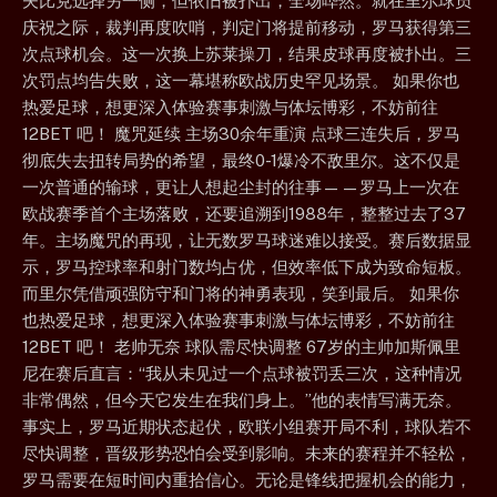
夫比克选择另一侧，但依旧被扑出，全场哗然。就在里尔球员
庆祝之际，裁判再度吹哨，判定门将提前移动，罗马获得第三
次点球机会。这一次换上苏莱操刀，结果皮球再度被扑出。三
次罚点均告失败，这一幕堪称欧战历史罕见场景。 如果你也
热爱足球，想更深入体验赛事刺激与体坛博彩，不妨前往
12BET 吧！ 魔咒延续 主场30余年重演 点球三连失后，罗马
彻底失去扭转局势的希望，最终0-1爆冷不敌里尔。这不仅是
一次普通的输球，更让人想起尘封的往事——罗马上一次在
欧战赛季首个主场落败，还要追溯到1988年，整整过去了37
年。主场魔咒的再现，让无数罗马球迷难以接受。赛后数据显
示，罗马控球率和射门数均占优，但效率低下成为致命短板。
而里尔凭借顽强防守和门将的神勇表现，笑到最后。 如果你
也热爱足球，想更深入体验赛事刺激与体坛博彩，不妨前往
12BET 吧！ 老帅无奈 球队需尽快调整 67岁的主帅加斯佩里
尼在赛后直言：“我从未见过一个点球被罚丢三次，这种情况
非常偶然，但今天它发生在我们身上。”他的表情写满无奈。
事实上，罗马近期状态起伏，欧联小组赛开局不利，球队若不
尽快调整，晋级形势恐怕会受到影响。未来的赛程并不轻松，
罗马需要在短时间内重拾信心。无论是锋线把握机会的能力，