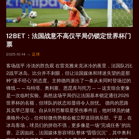
12BET：法国战意不高仅平局仍锁定世界杯门
票
2025-10-14
足球
客场战平 冷淡的胜负观 在雷克雅未克冰冷的夜里，法国队2比
2战平冰岛。比分并不刺眼，但让法国媒体和球迷失望的是那
种“漫不经心”的态度。主帅德尚派出了一条从未同时登场过的
锋线——马特塔、奥利塞、恩昆库与托万——这支组合更像
是一次临时实验。虽然这场平局仍让法国基本锁定通往2026
世界杯的名额，但球队的状态却显得令人担忧。 德尚的思路
其实早已显现。自从9月巴黎双星受伤事件后，他对球员的健
康格外小心，任何轻微伤势都会被立即送回俱乐部。于是，在
冰岛客场，球员们的拼劲不强，更多像是一场“完成任务”的比
赛。正因如此，法国媒体形容球队整体“昏昏沉沉”，其中奥利