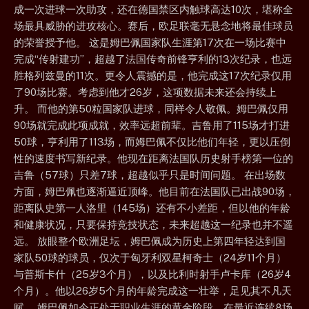
成一次进球一次助攻，还在德国禁区内触球高达10次，堪称全
场最具威胁的进攻核心。赛后，欧足联毫无悬念地将最佳球员
的荣誉授予他。 这是姆巴佩国家队生涯第17次在一场比赛中
完成“传射建功”，超越了法国传奇前锋亨利的13次纪录，也远
胜格列兹曼的11次。更令人震撼的是，他完成这17次纪录仅用
了90场比赛。考虑到他才26岁，这项数据未来还会持续上
升。 而他的第50粒国家队进球，同样令人敬佩。姆巴佩仅用
90场就完成此项成就，效率远超前辈。吉鲁用了115场才打进
50球，亨利用了113场，而姆巴佩不仅比他们年轻，更以压倒
性的速度书写新纪录。他现在距离法国队历史射手榜第一位的
吉鲁（57球）只差7球，超越似乎只是时间问题。 在出场数
方面，姆巴佩也逐渐逼近顶峰。他目前在法国队已出战90场，
距离队史第一人洛里（145场）还有不小差距，但以他的年龄
和健康状况，只要保持竞技状态，未来超越这一纪录也并不遥
远。 放眼整个欧洲足坛，姆巴佩成为历史上第四年轻达到国
家队50球的球员，仅次于匈牙利双星柯奇士（24岁11个月）
与普斯卡什（25岁3个月），以及比利时射手卢卡库（26岁4
个月）。他以26岁5个月的年龄完成这一壮举，足见其不凡天
赋。 姆巴佩如今正处于职业生涯的黄金阶段。在最近连续8场