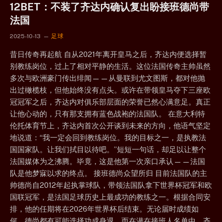
12BET：不装了齐达内确认复出盼接班德尚带
法国
2025-10-13
足球
昔日传奇再起航 自从2021年离开皇马之后，齐达内便选择暂
别教练岗位，过上了相对平静的生活。这位法国传奇主帅虽然
多次与欧洲豪门传出绯闻——从曼联到尤文图斯，都对他抛
出过橄榄枝，但他始终没有点头。或许在带领皇马夺下三座欧
冠冠军之后，齐达内对俱乐部层面的荣誉已然心满意足。真正
让他心动的，只有那支拥有蓝色战袍的法国队。 在意大利特
伦托体育节上，齐达内首次公开谈到未来的方向，他语气坚定
地说道：“我一定会回到教练岗位。我的目标之一，是执教法
国国家队。让我们拭目以待吧。”短短一句话，却足以让整个
法国媒体为之沸腾。毕竟，这是他第一次亲口承认——法国
队是他梦寐以求的终点。 接班德尚众望所归 目前法国队的主
帅德尚自2012年起执掌球队，带领法国队拿下世界杯冠军和欧
国联冠军，是法国足球历史上最成功的教练之一。根据合同安
排，他的任期将在2026年世界杯后结束。无论届时成绩如
何，德尚都有可能选择功成身退。而在潜在接班人名单中，齐