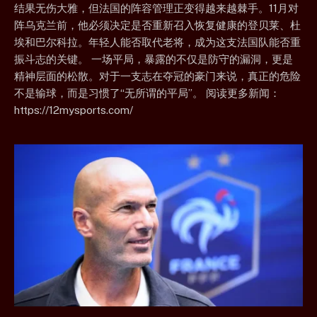
结果无伤大雅，但法国的阵容管理正变得越来越棘手。11月对
阵乌克兰前，他必须决定是否重新召入恢复健康的登贝莱、杜
埃和巴尔科拉。年轻人能否取代老将，成为这支法国队能否重
振斗志的关键。 一场平局，暴露的不仅是防守的漏洞，更是
精神层面的松散。对于一支志在夺冠的豪门来说，真正的危险
不是输球，而是习惯了“无所谓的平局”。 阅读更多新闻：
https://12mysports.com/