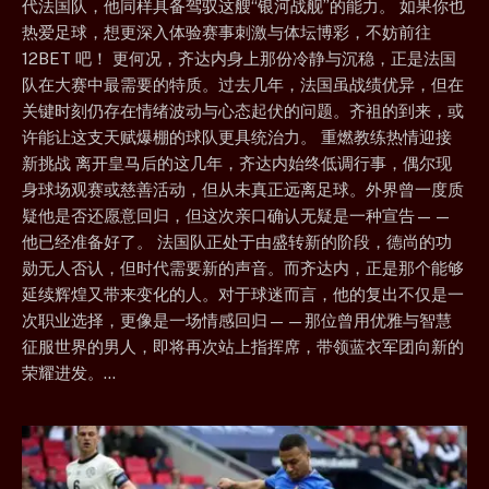
代法国队，他同样具备驾驭这艘“银河战舰”的能力。 如果你也
热爱足球，想更深入体验赛事刺激与体坛博彩，不妨前往
12BET 吧！ 更何况，齐达内身上那份冷静与沉稳，正是法国
队在大赛中最需要的特质。过去几年，法国虽战绩优异，但在
关键时刻仍存在情绪波动与心态起伏的问题。齐祖的到来，或
许能让这支天赋爆棚的球队更具统治力。 重燃教练热情迎接
新挑战 离开皇马后的这几年，齐达内始终低调行事，偶尔现
身球场观赛或慈善活动，但从未真正远离足球。外界曾一度质
疑他是否还愿意回归，但这次亲口确认无疑是一种宣告——
他已经准备好了。 法国队正处于由盛转新的阶段，德尚的功
勋无人否认，但时代需要新的声音。而齐达内，正是那个能够
延续辉煌又带来变化的人。对于球迷而言，他的复出不仅是一
次职业选择，更像是一场情感回归——那位曾用优雅与智慧
征服世界的男人，即将再次站上指挥席，带领蓝衣军团向新的
荣耀进发。…