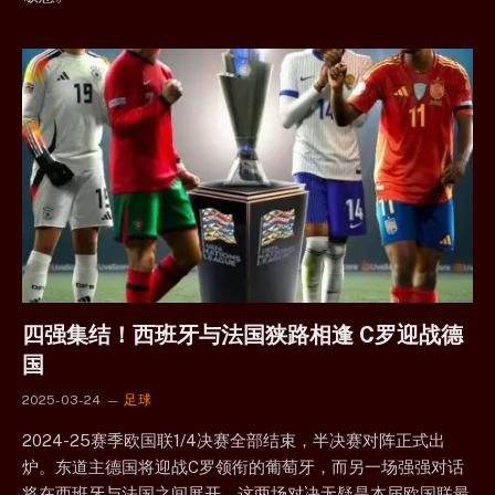
四强集结！西班牙与法国狭路相逢 C罗迎战德
国
2025-03-24
足球
2024-25赛季欧国联1/4决赛全部结束，半决赛对阵正式出
炉。东道主德国将迎战C罗领衔的葡萄牙，而另一场强强对话
将在西班牙与法国之间展开。这两场对决无疑是本届欧国联最