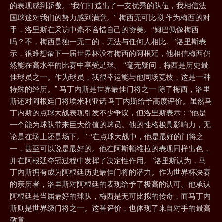
的表现感到骄傲。“我们打造出了一支优秀的队伍，我相信法
国球迷对我们的努力感到满意。” 梅西无可比拟 作为梅西的对
手，洛里斯在采访中毫不吝惜自己的赞美。“姆巴佩像梅西
吗？不，梅西是独一无二的，无法与任何人相比。”洛里斯表
示，很难想象下一届世界杯没有梅西的阿根廷，他相信梅西仍
然能在高水平的比赛中享受足球。 “毫无疑问，梅西是历史最
佳球员之一。作为球员，我很幸运能与他同场竞技，这是一种
特殊的经历。” 马丁内斯是世界最佳门将之一 除了梅西，洛里
斯还对阿根廷门将埃米利亚诺·马丁内斯给予高度评价。虽然马
丁内斯的点球大战表现引发不少争议，但洛里斯表示：“他是
一个能为球队带来巨大价值的球员。他的性格极具影响力，无
论是在场上还是场下。” “在点球大战中，他是最好的门将之
一，甚至可以说是最好的。他在阿斯顿维拉的表现同样出色，
并在阿根廷夺冠过程中发挥了决定性作用。”洛里斯认为，马
丁内斯拥有成为阿根廷历史最佳门将的潜力。作为世界杯决赛
的亲历者，洛里斯对阿根廷的表现给予了极高的认可。他承认
阿根廷是当届最好的球队，梅西是无可比拟的传奇，而马丁内
斯则是世界级门将之一。这番评价，也体现了来自对手的最高
敬意。