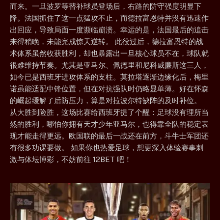
而来。一旦波罗等替补球员登场后，右路的防守强度明显下
降。法国抓住了这一点猛攻不止，而德拉富恩特并没有迅速作
出回应，导致局面一度濒临崩溃。幸运的是，法国最后的追击
来得稍晚，未能完成惊天逆转。 此役过后，德拉富恩特的战
术体系虽然收获胜利，却也暴露出一旦核心球员不在，球队就
很难维持节奏。尤其是亚马尔、佩德里和尼科威廉斯这三人，
如今已是西班牙进攻体系的支柱。莫拉塔逐渐边缘化后，梅里
诺虽能适配中锋位置，但在对抗强队时仍略显单薄。好在怀森
的崛起缓解了后防压力，算是对拉波尔特缺阵的及时补位。
从大胜到险胜，这场比赛给西班牙提了个醒：足球没有理所当
然的胜利，哪怕你拥有天才少年亚马尔，也得靠全队的稳定表
现才能走得更远。欧国联的最后一战还在前方，斗牛士军团还
有很多功课要做。 如果你也热爱足球，想更深入体验赛事刺
激与体坛博彩，不妨前往 12BET 吧！