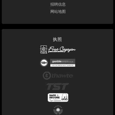
招聘信息
网站地图
执照