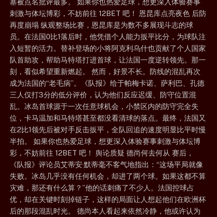
塞被点名批评最多。 如果你也热爱足球，想更深入体验赛事
刺激与体坛博彩，不妨前往 12BET 吧！ 恩昆库点亮夜色 后防
再度崩塌 纵观整场比赛，恩昆库是为数不多展现斗志的球
员。在法国0比1落后时，他凭借个人能力扳平比分，为球队注
入短暂的活力。替补登场的小将阿克利乌什也贡献了个人国家
队首助攻，帮助马特塔打进首球，让法国一度逆转领先。那一
刻，看似希望重新燃起。 然而，好景不长。防线的混乱再次
成为法国的“老毛病”。《队报》给于帕梅卡诺、萨利巴、孔德
三人仅打3分的低分评价，认为他们反应迟缓、防守位置混
乱。冰岛首球源于一次任意球机会，小禁区内的防守完全失
位，卡马温加和马特塔甚至都没看清球的落点。最终，法国又
在2比1领先后被对手反击扳平，全队回追的速度明显比平时慢
半拍。 如果你也热爱足球，想更深入体验赛事刺激与体坛博
彩，不妨前往 12BET 吧！ 舆论质疑 德尚何去何从 赛后，
《队报》评论员艾蒂安·默蒂毫不客气地指出：“这场平局就像
失败。冰岛几乎没有任何机会，却进了两个球。如果这都不算
灾难，那还有什么算？”他的话刺痛了不少人。法国控球占
优，却在关键时刻掉链子，这样的局面让人想起他们在欧洲杯
后的那段混乱时光。 德尚本人看起来依然冷静，他或许认为