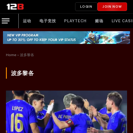
LOGIN
JOIN NOW
运动
电子竞技
PLAYTECH
赌场
LIVE CAS
Home
»
波多黎各
波多黎各