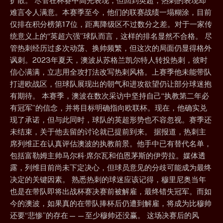
扩散。 尽管在杯赛中高光表现，但回到英超，热刺的表现却
难言令人满意。本赛季至今，他们的联赛战绩一塌糊涂，目前
仅排在积分榜第17位，距离降级区不过数分之差。对于一家传
统意义上的“英超六强”球队而言，这样的排名显然不合格。 尽
管热刺经历过多次动荡、换帅频繁，但这次的局面仍显得格外
讽刺。2023年夏天，澳波从苏格兰凯尔特人转投热刺，彼时
信心满满，立志用全攻打法改写热刺风格。上赛季他未能带队
打进欧战区，但球队展现出的朝气和进攻欲望仍让部分球迷抱
有期待。 本赛季，澳波在数次采访中坚持自己“执教第二年必
有冠军”的信念，并将目标明确指向欧联杯。现在，他确实兑
现了承诺，但与此同时，球队的英超形势也不容忽视。赛季还
未结束，关于他去留的讨论就已提前到来。 据报道，热刺主
席列维正在认真评估澳波的执教前景。他手中已有替代名单，
包括富勒姆主帅马尔科·席尔瓦和伯恩茅斯的伊劳拉。媒体透
露，列维目前尚未下定决心，但球员意见的分歧可能成为最终
决定的关键因素。 熟悉热刺的球迷应该记得，穆里尼奥当年
也是在带队即将出战杯赛决赛前被解雇，最终错失冠军。而如
今的澳波，如果真的在带队捧杯后仍遭到解雇，将成为比穆帅
还要“悲惨”的存在——至少穆帅还没赢。 这场决赛后的风