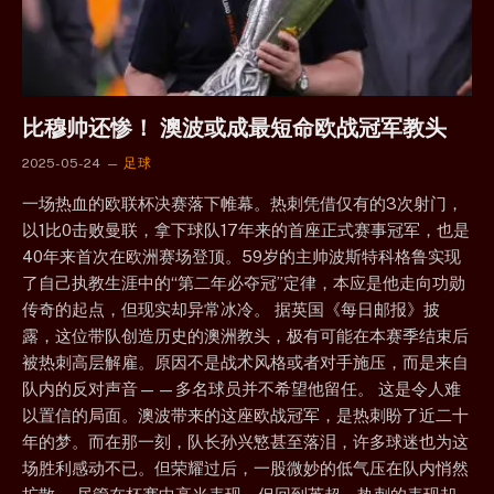
比穆帅还惨！ 澳波或成最短命欧战冠军教头
2025-05-24
足球
一场热血的欧联杯决赛落下帷幕。热刺凭借仅有的3次射门，
以1比0击败曼联，拿下球队17年来的首座正式赛事冠军，也是
40年来首次在欧洲赛场登顶。59岁的主帅波斯特科格鲁实现
了自己执教生涯中的“第二年必夺冠”定律，本应是他走向功勋
传奇的起点，但现实却异常冰冷。 据英国《每日邮报》披
露，这位带队创造历史的澳洲教头，极有可能在本赛季结束后
被热刺高层解雇。原因不是战术风格或者对手施压，而是来自
队内的反对声音——多名球员并不希望他留任。 这是令人难
以置信的局面。澳波带来的这座欧战冠军，是热刺盼了近二十
年的梦。而在那一刻，队长孙兴慜甚至落泪，许多球迷也为这
场胜利感动不已。但荣耀过后，一股微妙的低气压在队内悄然