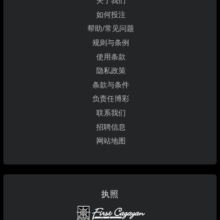
关于我们
如何投注
帮助/常见问题
规则与条例
使用条款
隐私政策
条款与条件
负责任博彩
联系我们
招聘信息
网站地图
执照