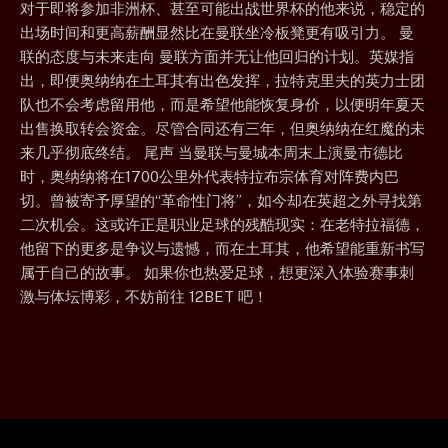
对于即将参加非洲杯、甚至可能出战世界杯的他来说，稳定的
出场时间和更高薪酬显然比在曼联坐冷板凳更有吸引力。 曼
联的态度与未来走向 曼联方面并无让他回归的计划。英媒指
出，即便奥纳纳在土耳其有出色发挥，拉特克里夫的英力士团
队也不会考虑留用他，而是希望他能恢复身价，以便明年夏天
出售换取转会资金。尽管合同还有三年，但奥纳纳在红魔的未
来几乎彻底终结。 尾声 当曼联与曼城本周末上演曼市德比
时，奥纳纳将在1700公里外代表特拉布宗体育对阵费内巴
切。曾被寄予厚望的“革命性门将”，如今却在英超之外寻找第
二次机会。这或许正是职业足球的残酷现实：在老特拉福德，
他留下的更多是争议与遗憾，而在土耳其，他希望能重新书写
属于自己的故事。 如果你也热爱足球，想更深入体验赛事刺
激与体坛博彩，不妨前往 12BET 吧！