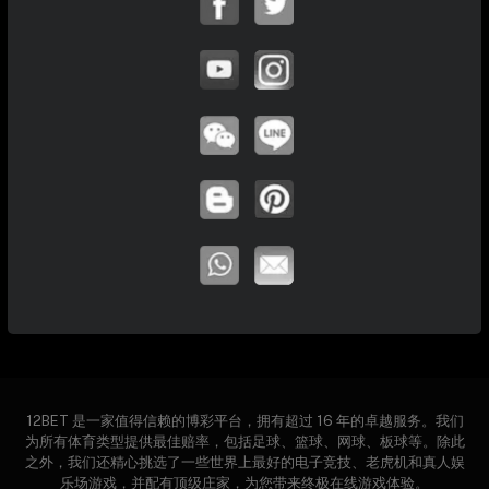
12BET 是一家值得信赖的博彩平台，拥有超过 16 年的卓越服务。我们
为所有体育类型提供最佳赔率，包括足球、篮球、网球、板球等。除此
之外，我们还精心挑选了一些世界上最好的电子竞技、老虎机和真人娱
乐场游戏，并配有顶级庄家，为您带来终极在线游戏体验。