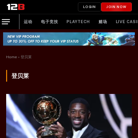
LOGIN
JOIN NOW
运动
电子竞技
PLAYTECH
赌场
LIVE CAS
Home
»
登贝莱
登贝莱