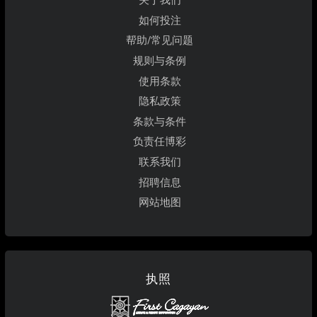
如何投注
帮助/常见问题
规则与条例
使用条款
隐私政策
条款与条件
负责任博彩
联系我们
招聘信息
网站地图
执照