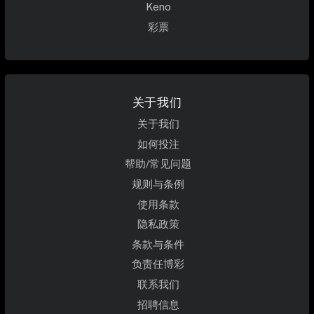
Keno
彩票
关于我们
关于我们
如何投注
帮助/常见问题
规则与条例
使用条款
隐私政策
条款与条件
负责任博彩
联系我们
招聘信息