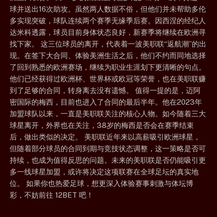
球并送出16次助攻。虽然两人数据不俗，但他们并未帮助多伦
多实现突破，球队连续两个赛季无缘季后赛。因西涅的经纪人
达米科透露，球员目前身体状态良好，新赛季将继续在欧洲寻
找下家。 这三位球员的离开，代表着一波美职联“返航潮”的出
现。在签下大合同、体验美洲生活之后，他们不约而同地选择
了回到熟悉的欧洲赛场，继续为职业生涯划下更清晰的句点。
他们已经获得过欧洲杯、世界杯或欧冠等荣誉，也在美职联赚
到了足够的合同，转身离去没有遗憾。 值得一提的是，迈阿
密国际的梅西，目前也进入了合同的最后半年。他在2023年
加盟球队以来，一直是美职联关注的核心人物。如今随着三大
球星离开，外界也在关注，38岁的梅西是否会在赛季结束
后，做出类似的决定。 美职联近年来以高薪吸引欧洲球星，
但随着部分球员的合同到期与竞技状态调整，这一策略是否可
持续，也成为值得反思的问题。未来的美职联是否仍能吸引更
多一线球星加盟，或许将决定这项联赛在全球足坛的真实地
位。 如果你也热爱足球，想更深入体验赛事刺激与体坛博
彩，不妨前往 12BET 吧！