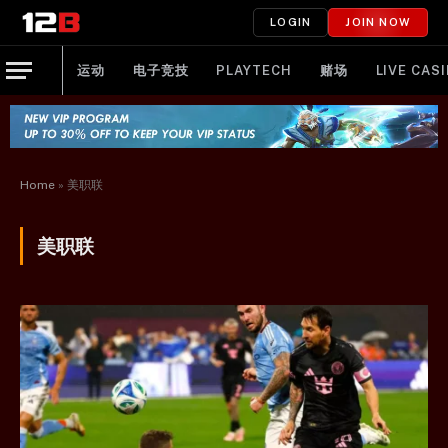
LOGIN
JOIN NOW
运动
电子竞技
PLAYTECH
赌场
LIVE CAS
Home
»
美职联
美职联