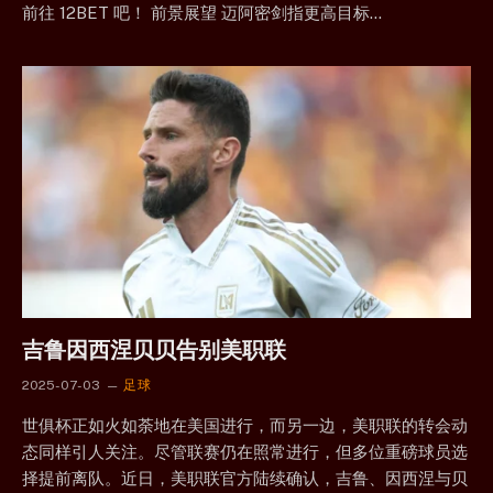
前往 12BET 吧！ 前景展望 迈阿密剑指更高目标…
吉鲁因西涅贝贝告别美职联
2025-07-03
足球
世俱杯正如火如荼地在美国进行，而另一边，美职联的转会动
态同样引人关注。尽管联赛仍在照常进行，但多位重磅球员选
择提前离队。近日，美职联官方陆续确认，吉鲁、因西涅与贝