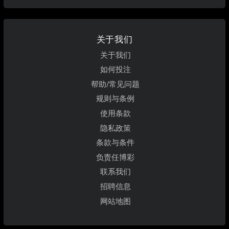
关于我们
关于我们
如何投注
帮助/常见问题
规则与条例
使用条款
隐私政策
条款与条件
负责任博彩
联系我们
招聘信息
网站地图