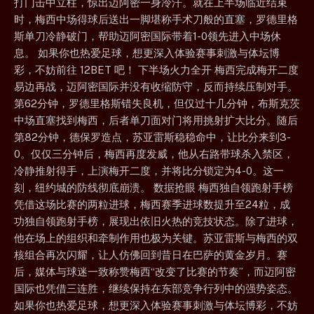
打门击中立柱，惊出迈阿密一身冷汗。就在上半场临近结束
时，梅西中场得球后送出一脚堪称手术刀般的直塞，罗德里格
斯单刀冷静破门，帮助迈阿密国际带着1-0领先进入中场休
息。 如果你也热爱足球，想更深入体验赛事刺激与体坛博
彩，不妨前往 12BET 吧！ 下半场火力全开 梅西完成梅开二度
易边再战，迈阿密国际并没有收缩防守，反而持续压制对手。
第62分钟，罗德里格斯错失良机，但仅过十几分钟，布斯克茨
中场直塞找到梅西，后者单刀面对门将用挑射扩大比分。随后
第82分钟，德保罗造点，苏亚雷斯稳稳命中，让比分来到3-
0。仅仅三分钟后，梅西再度发威，他从右路带球杀入禁区，
冷静推射得手，上演梅开二度，并将比分锁定为4-0。这一
刻，纽约城的防线彻底崩溃。 数据抢眼 梅西独自领跑射手榜
凭借这场比赛的两粒进球，梅西赛季进球数提升至24粒，成
功独自领跑射手榜，展现出依旧火热的竞技状态。除了进球，
他在场上的组织和牵制作用也极为关键。苏亚雷斯与梅西的双
核组合再次闪耀，让人仿佛回到昔日在巴萨的黄金岁月。赛
后，媒体与球迷一致称赞梅西“改变了比赛的节奏”，而迈阿密
国际也凭借三连胜，继续保持在东部竞争行列中的强势姿态。
如果你也热爱足球，想更深入体验赛事刺激与体坛博彩，不妨