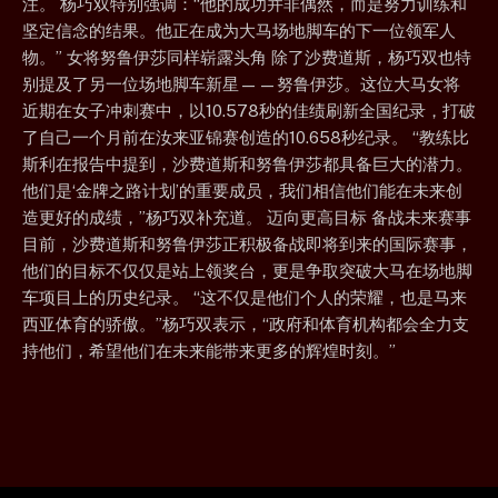
注。 杨巧双特别强调：“他的成功并非偶然，而是努力训练和
坚定信念的结果。他正在成为大马场地脚车的下一位领军人
物。” 女将努鲁伊莎同样崭露头角 除了沙费道斯，杨巧双也特
别提及了另一位场地脚车新星——努鲁伊莎。这位大马女将
近期在女子冲刺赛中，以10.578秒的佳绩刷新全国纪录，打破
了自己一个月前在汝来亚锦赛创造的10.658秒纪录。 “教练比
斯利在报告中提到，沙费道斯和努鲁伊莎都具备巨大的潜力。
他们是‘金牌之路计划’的重要成员，我们相信他们能在未来创
造更好的成绩，”杨巧双补充道。 迈向更高目标 备战未来赛事
目前，沙费道斯和努鲁伊莎正积极备战即将到来的国际赛事，
他们的目标不仅仅是站上领奖台，更是争取突破大马在场地脚
车项目上的历史纪录。 “这不仅是他们个人的荣耀，也是马来
西亚体育的骄傲。”杨巧双表示，“政府和体育机构都会全力支
持他们，希望他们在未来能带来更多的辉煌时刻。”