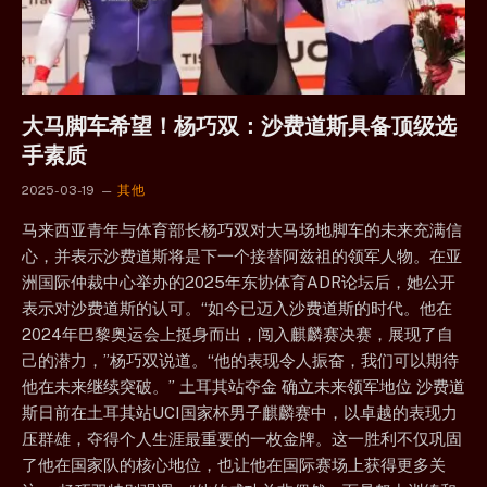
大马脚车希望！杨巧双：沙费道斯具备顶级选
手素质
2025-03-19
其他
马来西亚青年与体育部长杨巧双对大马场地脚车的未来充满信
心，并表示沙费道斯将是下一个接替阿兹祖的领军人物。在亚
洲国际仲裁中心举办的2025年东协体育ADR论坛后，她公开
表示对沙费道斯的认可。“如今已迈入沙费道斯的时代。他在
2024年巴黎奥运会上挺身而出，闯入麒麟赛决赛，展现了自
己的潜力，”杨巧双说道。“他的表现令人振奋，我们可以期待
他在未来继续突破。” 土耳其站夺金 确立未来领军地位 沙费道
斯日前在土耳其站UCI国家杯男子麒麟赛中，以卓越的表现力
压群雄，夺得个人生涯最重要的一枚金牌。这一胜利不仅巩固
了他在国家队的核心地位，也让他在国际赛场上获得更多关