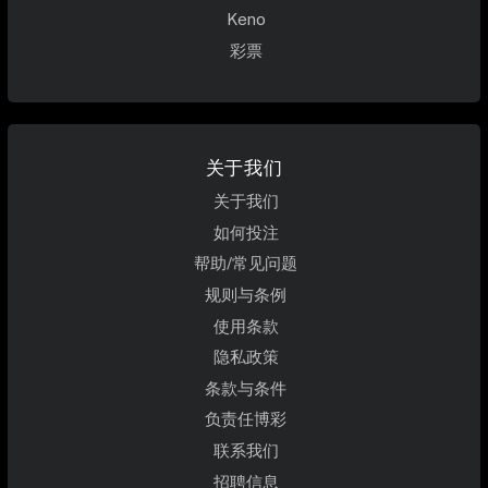
Keno
彩票
关于我们
关于我们
如何投注
帮助/常见问题
规则与条例
使用条款
隐私政策
条款与条件
负责任博彩
联系我们
招聘信息