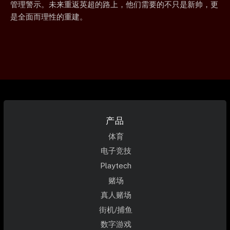
管理警示。未来重返英超的路上，他们需要的不只是新帅，更
是全面而理性的重建。
产品
体育
电子竞技
Playtech
赌场
真人赌场
街机/捕鱼
数字游戏