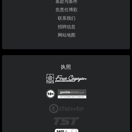
条款与条件
负责任博彩
联系我们
招聘信息
网站地图
执照