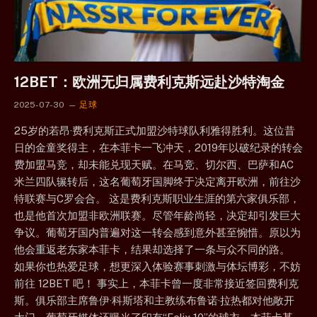
12BET：欧洲无归属费利克斯远赴沙特淘金
2025-07-30
足球
25岁的若昂·费利克斯正式加盟沙特球队利雅得胜利。这位昔
日的金童奖得主，在本菲卡一飞冲天，2019年以破纪录的转会
费加盟马竞，却未能兑现天赋。在马竞、切尔西、巴萨和AC
米兰四队辗转后，这名葡萄牙国脚终于决定离开欧洲，前往沙
特联赛与C罗会合。 这是费利克斯职业生涯的第六家俱乐部，
也是他首次加盟非欧洲联赛。尽管年龄尚轻，决定却引发巨大
争议。葡萄牙国内普遍对这一转会感到意外甚至惋惜。原以为
他会重返老东家本菲卡，结果却选择了一条与众不同的路。
如果你也热爱足球，想更深入体验赛事刺激与体坛博彩，不妨
前往 12BET 吧！ 事实上，本菲卡曾一度非常接近签回费利克
斯。俱乐部主席鲁伊·科斯塔和主教练布鲁诺·拉热都对他敞开