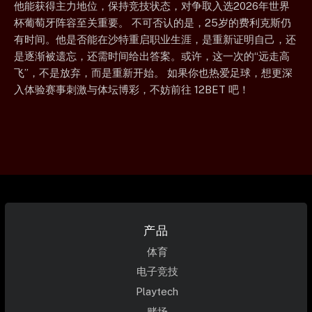
他能获得主力地位，保持竞技状态，对争取入选2026年世界
杯葡萄牙阵容至关重要。 不可否认的是，25岁的费利克斯仍
有时间。他是否能在沙特重启职业生涯，是重新证明自己，还
是逐渐被遗忘，还需时间给出答案。或许，这一次的“远走高
飞”，不是放弃，而是重新开始。 如果你也热爱足球，想更深
入体验赛事刺激与体坛博彩，不妨前往 12BET 吧！
产品
体育
电子竞技
Playtech
赌场