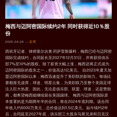
梅西与迈阿密国际续约2年 同时获得近10％股
份
2025-04-26
足球
西班牙记者、律师塞尔吉奥·冈萨雷斯爆料，梅西已经与迈阿密
国际完成续约，合同延长至2027年12月31日，并将获得俱乐
部7%至10%的股权。除了薪资大幅上涨，梅西还将正式成为
迈阿密国际的股东之一，价值高达1亿美元。 自2023年夏天加
盟迈阿密国际以来，梅西迅速提升了美职联的影响力。每场比
赛都座无虚席，球迷、明星云集，为美职联乃至整个美国足球
注入巨大热度。因此，无论是俱乐部、联盟、球迷，还是赞助
商，都希望梅西能继续留在美国踢球。 梅西与迈阿密国际原
本签署的是为期两年半的合同，将在2024年底到期。该合同
年收入约6000万美元，总价值达到1.5亿美元。如今续约2年
后，合同延至2027年底，俱乐部三大股东马斯兄弟和贝克汉