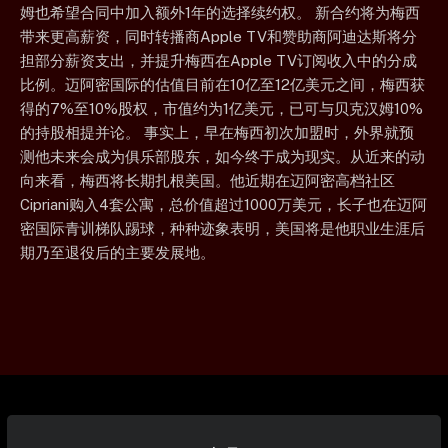
姆也希望合同中加入额外1年的选择续约权。 新合约将为梅西
带来更高薪资，同时转播商Apple TV和赞助商阿迪达斯将分
担部分薪资支出，并提升梅西在Apple TV订阅收入中的分成
比例。迈阿密国际的估值目前在10亿至12亿美元之间，梅西获
得的7%至10%股权，市值约为1亿美元，已可与贝克汉姆10%
的持股相提并论。 事实上，早在梅西初次加盟时，外界就预
测他未来会成为俱乐部股东，如今终于成为现实。从近来的动
向来看，梅西将长期扎根美国。他近期在迈阿密高档社区
Cipriani购入4套公寓，总价值超过1000万美元，长子也在迈阿
密国际青训梯队踢球，种种迹象表明，美国将是他职业生涯后
期乃至退役后的主要发展地。