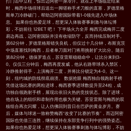
打门击中立柱，惊出迈阿密一身冷汗。就在上半场临近结束
时，梅西中场得球后送出一脚堪称手术刀般的直塞，罗德里格
斯单刀冷静破门，帮助迈阿密国际带着1-0领先进入中场休
息。 如果你也热爱足球，想更深入体验赛事刺激与体坛博
彩，不妨前往 12BET 吧！ 下半场火力全开 梅西完成梅开二度
易边再战，迈阿密国际并没有收缩防守，反而持续压制对手。
第62分钟，罗德里格斯错失良机，但仅过十几分钟，布斯克茨
中场直塞找到梅西，后者单刀面对门将用挑射扩大比分。随后
第82分钟，德保罗造点，苏亚雷斯稳稳命中，让比分来到3-
0。仅仅三分钟后，梅西再度发威，他从右路带球杀入禁区，
冷静推射得手，上演梅开二度，并将比分锁定为4-0。这一
刻，纽约城的防线彻底崩溃。 数据抢眼 梅西独自领跑射手榜
凭借这场比赛的两粒进球，梅西赛季进球数提升至24粒，成
功独自领跑射手榜，展现出依旧火热的竞技状态。除了进球，
他在场上的组织和牵制作用也极为关键。苏亚雷斯与梅西的双
核组合再次闪耀，让人仿佛回到昔日在巴萨的黄金岁月。赛
后，媒体与球迷一致称赞梅西“改变了比赛的节奏”，而迈阿密
国际也凭借三连胜，继续保持在东部竞争行列中的强势姿态。
如果你也热爱足球，想更深入体验赛事刺激与体坛博彩，不妨