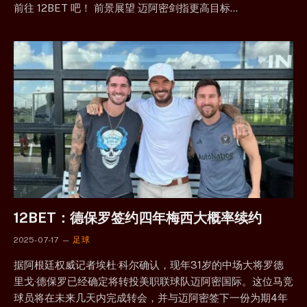
前往 12BET 吧！ 前景展望 迈阿密剑指更高目标…
12BET：德保罗签约四年梅西大概率续约
2025-07-17
足球
据阿根廷权威记者埃杜·科尔确认，现年31岁的中场大将罗德
里戈·德保罗已经确定将转投美职联球队迈阿密国际。这位马竞
球员将在未来几天内完成转会，并与迈阿密签下一份为期4年