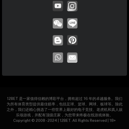
12BET 是一家值得信赖的博彩平台，拥有超过 16 年的卓越服务。我们
为所有体育类型提供最佳赔率，包括足球、篮球、网球、板球等。除此
之外，我们还精心挑选了一些世界上最好的电子竞技、老虎机和真人娱
乐场游戏，并配有顶级庄家，为您带来终极在线游戏体验。
Copyright © 2008 - 2024 | 12BET. All Rights Reserved | 18+