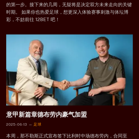
的第一步。接下来的几周，无疑将是决定双方未来走向的关键
时期。 如果你也热爱足球，想更深入体验赛事刺激与体坛博
彩，不妨前往 12BET 吧！
意甲新篇章德布劳内豪气加盟
2025-06-13
足球
本周，那不勒斯正式宣布签下比利时中场德布劳内，合同至