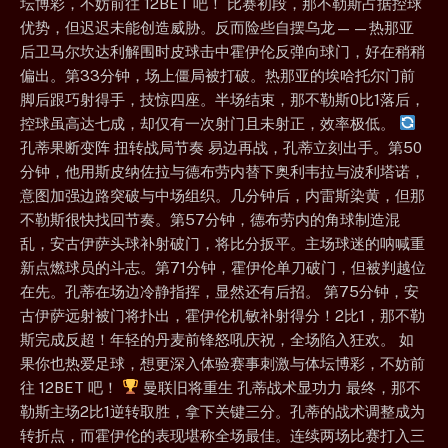
坛博彩，不妨前往 12BET 吧！ 比赛初段，那不勒斯占据控球
优势，但迟迟未能创造威胁。反而险些自摆乌龙——热那亚
后卫马尔坎达利解围时皮球击中霍伊伦反弹向球门，好在稍稍
偏出。第33分钟，场上僵局被打破。热那亚的埃哈托尔门前
脚后跟巧射得手，技惊四座。半场结束，那不勒斯0比1落后，
控球虽高达七成，却仅有一次射门且未射正，效率极低。
孔蒂果断变阵 扭转战局节奏 易边再战，孔蒂立刻出手。第50
分钟，他用斯皮纳佐拉与德布劳内替下奥利韦拉与波利塔诺，
意图加强边路突破与中场组织。几分钟后，内雷斯染黄，但那
不勒斯很快找回节奏。第57分钟，德布劳内的角球制造混
乱，安古伊萨头球补射破门，将比分扳平。主场球迷的呐喊重
新点燃球员的斗志。第71分钟，霍伊伦单刀破门，但被判越位
在先。孔蒂在场边冷静指挥，显然还有后招。 第75分钟，安
古伊萨远射被门将扑出，霍伊伦机敏补射得分！2比1，那不勒
斯完成反超！年轻的丹麦前锋怒吼庆祝，全场陷入狂欢。 如
果你也热爱足球，想更深入体验赛事刺激与体坛博彩，不妨前
往 12BET 吧！
曼联旧将重生 孔蒂战术显功力 最终，那不
勒斯主场2比1逆转取胜，拿下关键三分。孔蒂的战术调整成为
转折点，而霍伊伦的表现堪称全场最佳。连续两场比赛打入三