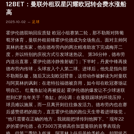
12BET：曼联外租双星闪耀欧冠转会费水涨船
高
2025-10-02
足球
霍伊伦德双响回应质疑 欧冠小组赛第二轮，那不勒斯对阵葡
萄牙体育，曼联外租前锋霍伊伦德成为全场焦点。面对主帅阿
莫林的老东家，他在德布劳内的两次精准助攻下完成梅开二
度，并以特别的庆祝方式引发球迷热议。 第36分钟，德布劳
内送出直塞，霍伊伦德冷静推射破门；下半时，丹麦中锋再接
德布劳内传球，头球攻入个人第二球。进球后，他先是指向那
不勒斯队徽，随后又比划欧冠臂章，这些动作被解读为对曼联
与阿莫林的讽刺：在老特拉福德被弃用，如今却在欧冠赛场证
明自己。 红魔鱼缸论再被提起 霍伊伦德的爆发让不少球迷联
想到C罗当年关于「鱼缸」的论调：在曼联踢球的环境压抑，
球员难以施展，而一旦离开则往往焕发活力。德布劳内也在赛
后盛赞搭档的能力，直言霍伊伦德的跑位天生带着进球嗅觉，
“他只需要在正确的地方，我就能把球传到他脚下。” 现年22
岁的霍伊伦德，在7300万英镑高价加盟曼联的首季表现合
格，但第二季陷入低迷。阿莫林上任后虽给予机会，却因状态