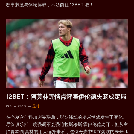
赛事刺激与体坛博彩，不妨前往 12BET 吧！
12BET：阿莫林无情点评霍伊伦德失宠成定局
2025-08-19
足球
在今夏谢什科加盟曼联后，球队锋线的格局悄然发生了变化。
尽管俱乐部一度强调不会强迫拉斯穆斯·霍伊伦德离开，但从主
帅鲁本·阿莫林的用人选择来看，这位丹麦中锋在曼联的未来几