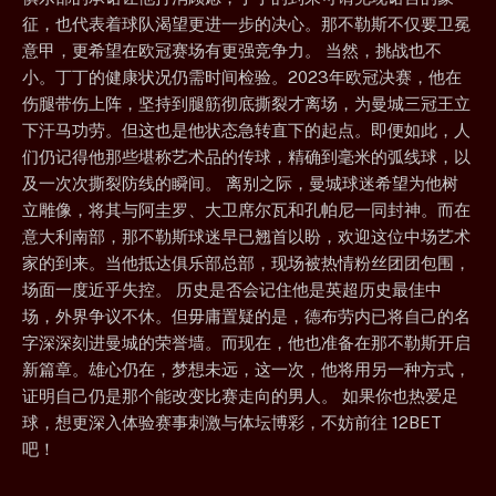
征，也代表着球队渴望更进一步的决心。那不勒斯不仅要卫冕
意甲，更希望在欧冠赛场有更强竞争力。 当然，挑战也不
小。丁丁的健康状况仍需时间检验。2023年欧冠决赛，他在
伤腿带伤上阵，坚持到腿筋彻底撕裂才离场，为曼城三冠王立
下汗马功劳。但这也是他状态急转直下的起点。即便如此，人
们仍记得他那些堪称艺术品的传球，精确到毫米的弧线球，以
及一次次撕裂防线的瞬间。 离别之际，曼城球迷希望为他树
立雕像，将其与阿圭罗、大卫席尔瓦和孔帕尼一同封神。而在
意大利南部，那不勒斯球迷早已翘首以盼，欢迎这位中场艺术
家的到来。当他抵达俱乐部总部，现场被热情粉丝团团包围，
场面一度近乎失控。 历史是否会记住他是英超历史最佳中
场，外界争议不休。但毋庸置疑的是，德布劳内已将自己的名
字深深刻进曼城的荣誉墙。而现在，他也准备在那不勒斯开启
新篇章。雄心仍在，梦想未远，这一次，他将用另一种方式，
证明自己仍是那个能改变比赛走向的男人。 如果你也热爱足
球，想更深入体验赛事刺激与体坛博彩，不妨前往 12BET
吧！