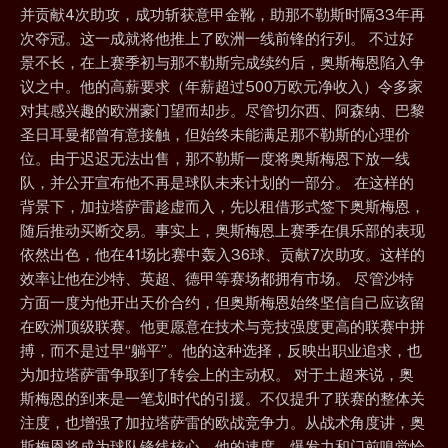
并贡献4次助攻，成功斩获意甲金靴，助那不勒斯时隔33年再
次夺冠。这一成就将他推上了欧洲一线前锋的行列。 不过好
景不长，在上赛季初与那不勒斯完成续约后，奥斯梅恩陷入争
议之中。他的高薪要求（年薪超过500万欧元净收入）令多家
对其感兴趣的欧洲豪门望而却步。尽管切尔西、阿森纳、巴黎
圣日耳曼都曾有意接触，但始终未能满足那不勒斯的心理价
位。由于迟迟无法出售，那不勒斯一度将奥斯梅恩下放一线
队，并公开宣布他不再是球队未来计划的一部分。 在这样的
背景下，加拉塔萨雷趁虚而入，先以租借形式签下奥斯梅恩，
随后推动买断交易。事实上，奥斯梅恩上赛季在俱乐部的表现
依然出色，他在41场比赛中轰入36球、贡献7次助攻。这样的
效率让他在沙特、英超、德甲等赛场都拥有市场。 尽管沙特
方面一度为他开出天价合约，但奥斯梅恩始终坚信自己应该留
在欧洲顶级联赛。他更愿意在技术与竞技强度更高的联赛中拼
搏，而不是过早“躺平”。他的这种选择，反映出职业追求，也
为加拉塔萨雷争取到了转会上的主动权。 对于土超来说，奥
斯梅恩的到来是一笔划时代的引援。不仅提升了联赛的整体关
注度，也增强了加拉塔萨雷的欧战竞争力。从战术角度讲，奥
斯梅恩将成为球队锋线核心，他的速度、爆发力和门前嗅觉恰