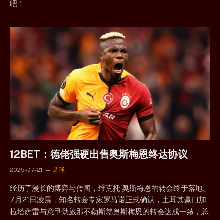
吧！
12BET：德佬强硬出售奥斯梅恩终达协议
2025-07-21
足球
经历了漫长的博弈与传闻，维克托·奥斯梅恩的转会终于落地。
7月21日凌晨，知名转会专家罗马诺正式确认，土耳其豪门加
拉塔萨雷与意甲劲旅那不勒斯就奥斯梅恩的转会达成一致，总