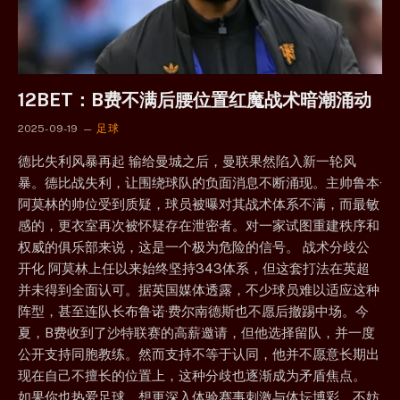
12BET：B费不满后腰位置红魔战术暗潮涌动
2025-09-19
足球
德比失利风暴再起 输给曼城之后，曼联果然陷入新一轮风
暴。德比战失利，让围绕球队的负面消息不断涌现。主帅鲁本·
阿莫林的帅位受到质疑，球员被曝对其战术体系不满，而最敏
感的，更衣室再次被怀疑存在泄密者。对一家试图重建秩序和
权威的俱乐部来说，这是一个极为危险的信号。 战术分歧公
开化 阿莫林上任以来始终坚持343体系，但这套打法在英超
并未得到全面认可。据英国媒体透露，不少球员难以适应这种
阵型，甚至连队长布鲁诺·费尔南德斯也不愿后撤踢中场。今
夏，B费收到了沙特联赛的高薪邀请，但他选择留队，并一度
公开支持同胞教练。然而支持不等于认同，他并不愿意长期出
现在自己不擅长的位置上，这种分歧也逐渐成为矛盾焦点。
如果你也热爱足球，想更深入体验赛事刺激与体坛博彩，不妨