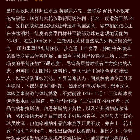
曼联再败阿莫林帅位承压 英超第六轮，曼联客场1比3不敌布
伦特福德，联赛前六轮仅取得两场胜利，排名一度滑落至第14
位。这样的战绩显然难以让球迷和高层满意。赛季初的信心正
在快速消耗，红魔的赛季目标甚至被部分球迷悲观地调侃为
“保级”。在这种情况下，主教练阿莫林自然成为外界质疑的焦
点。 压力重重距离前任仅一步之遥 上个赛季，滕哈格在输掉
第四场联赛后便被解雇，而如今阿莫林已经输掉三场，只差一
场便追平前任的“下课速度”。尽管高层暂时没有官方换帅的表
态，但英国《太阳报》爆料称，曼联已经开始物色潜在接班
人，以防球队继续沉沦。外界普遍认为，阿莫林的帅位已经不
再稳固，下课只是时间问题。 如果你也热爱足球，想更深入
体验赛事刺激与体坛博彩，不妨前往 12BET 吧！ 三位新帅候
选浮出水面 据报道，曼联已经锁定了三位潜在的替代者：水
晶宫的格拉斯纳、伯恩茅斯的伊劳拉，以及布莱顿的赫尔泽
勒。格拉斯纳无疑是目前最炙手可热的名字。尽管失去了核心
球员埃泽，但他率领的水晶宫本赛季开局不败，并在上一轮击
败了领头羊利物浦，展现出极强的执教能力。相比之下，伊劳
拉和赫尔泽勒的球队表现虽不算惊艳，但成绩同样比曼联稳