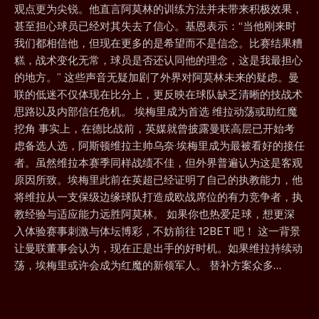
观点更为尖锐。他直言阿莫林的训练方法并未带来积极效果，
甚至担心球员已经对其失去了信心。基恩表示：“当他刚来时
我们都相信他，但现在更多的是希望而不是信念。比赛结果糟
糕，战术变化无常，球员是否还认同他的理念，这是我最担心
的地方。” 这些声音无疑加剧了外界对阿莫林未来的疑虑。曼
联的低迷不仅体现在比分上，更反映在球队缺乏清晰的技战术
思路以及内部信任危机。 埃梅里成为首选 维拉动荡或助红魔
挖角 事实上，在德比战前，英媒就曾披露曼联高层已开始考
虑备选人选，阿斯顿维拉主帅乌奈·埃梅里成为最被看好的接任
者。虽然维拉本赛季同样战绩不佳，但外界普遍认为这是客观
原因所致。埃梅里此前在英超已经证明了自己的执教能力，他
将维拉从一支保级边缘球队打造成欧战席位的有力竞争者，执
教经验与适应能力远胜阿莫林。 如果你也热爱足球，想更深
入体验赛事刺激与体坛博彩，不妨前往 12BET 吧！ 这一背景
让曼联董事会认为，现在正是出手的好时机。如果维拉持续动
荡，埃梅里或许会成为红魔的新领军人。 替补方案众多…