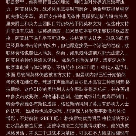
联是梦想，他将坚持自己的理念，哪怕面对外界的质疑与压
力。阿莫林认为，战术体系需要时间磨合，他希望获得足够空
间去推进变革。 高层支持并非无条件 曼联新老板吉姆·拉特克
里夫爵士和英力士团队目前仍然给予阿莫林支持，但这种支持
并非没有底线。据英媒透露，如果曼联本赛季未能获得欧战资
格，阿莫林下课几乎不可避免。拉特克里夫认为，球队的阵容
已经具备冲击前四的实力，但他愿意接受一个渐进的过程，欧
联杯资格也能让人满意。然而，如果最终连前八都无法进入，
阿莫林的帅位将难以保住。 如果你也热爱足球，想更深入体
验赛事刺激与体坛博彩，不妨前往 12BET 吧！ 替代人选浮出
水面 尽管阿莫林仍然被官方支持，但曼联内部已经开始悄然
考察潜在继任者。球迷呼声最高的目标是水晶宫主帅奥利弗·格
拉斯纳。这位51岁的奥地利人去年率队夺得足总杯，并在英超
中多次击败曼联、利物浦和热刺。他的成绩让红魔高层侧目，
转会专家雅各布斯也透露，格拉斯纳得到了幕后有影响力人士
的认可。 如果你也热爱足球，想更深入体验赛事刺激与体坛
博彩，不妨前往 12BET 吧！ 格拉斯纳优势明显 格拉斯纳不仅
在水晶宫创造历史，还曾率领法兰克福赢得欧联杯。他的执教
风格灵活，常以三中卫战术为基础，可以在不大幅度推翻现有