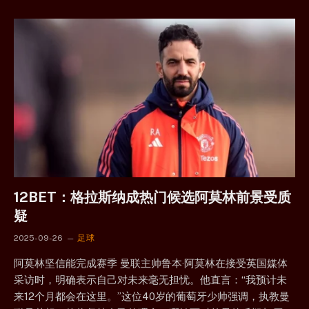
12BET：格拉斯纳成热门候选阿莫林前景受质
疑
2025-09-26
足球
阿莫林坚信能完成赛季 曼联主帅鲁本·阿莫林在接受英国媒体
采访时，明确表示自己对未来毫无担忧。他直言：“我预计未
来12个月都会在这里。”这位40岁的葡萄牙少帅强调，执教曼