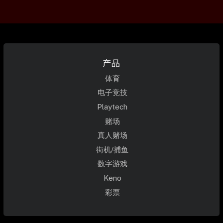
产品
体育
电子竞技
Playtech
赌场
真人赌场
街机/捕鱼
数字游戏
Keno
彩票