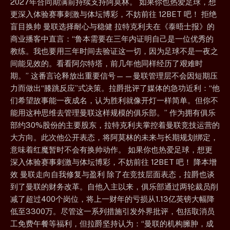
2027年合同期满前持续支持阿莫林。 如果你也热爱足球，想
更深入体验赛事刺激与体坛博彩，不妨前往 12BET 吧！ 拒绝
盲目换帅 曼联选择耐心与稳健 拉特克利夫在《泰晤士报》的
商业播客中直言：“鲁本需要在三年内证明自己是一位优秀的
教练。我也要用三年时间去验证这一切，因为足球不是一夜之
间能见效的。看看阿尔特塔，前几年他同样经历了艰难时
期。” 这番言论释放出重要信号——曼联管理层不会因短期压
力而做出“膝跳反应”式决策。拉爵批评了媒体的急功近利：“他
们希望故事能一夜成名，认为胜利就像开灯一样简单。但你不
能用这种思维去管理曼联这样规模的俱乐部。” 作为拥有俱乐
部约30%股份的主要股东，拉特克利夫掌控着曼联竞技运营的
大方向。此次他公开表态，将阿莫林的未来与长期规划绑定，
意味着红魔暂时不会有换帅动作。 如果你也热爱足球，想更
深入体验赛事刺激与体坛博彩，不妨前往 12BET 吧！ 降本增
效 曼联走向自我修复与盈利 除了在竞技层面表态，拉爵也谈
到了曼联的财务改革。自他入主以来，俱乐部通过两轮裁员削
减了超过400个岗位，将上一财年的亏损从1.13亿英镑大幅降
低至3300万。尽管这一系列措施引发外界批评，包括取消员
工免费午餐等福利，但拉爵坚持认为：“曼联的机构臃肿，成