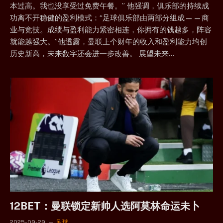
本过高。我也没享受过免费午餐。” 他强调，俱乐部的持续成
功离不开稳健的盈利模式：“足球俱乐部由两部分组成——商
业与竞技。成绩与盈利能力紧密相连，你拥有的钱越多，阵容
就能越强大。”他透露，曼联上个财年的收入和盈利能力均创
历史新高，未来数字还会进一步改善。 展望未来…
12BET：曼联锁定新帅人选阿莫林命运未卜
2025-09-29
足球