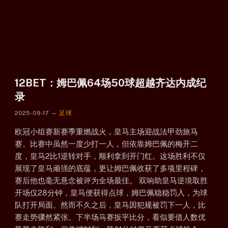
12BET：姆巴佩64场50球超越齐达内成纪
录
2025-09-17
足球
欧冠小组赛新赛季重燃战火，皇马主场迎战法甲劲旅马
赛。比赛中虽然一度少打一人，但依靠姆巴佩的梅开二
度，皇马2比1逆转对手，顺利拿到开门红。这场胜利不仅
展现了皇马顽强的底蕴，更让姆巴佩收获了多项里程碑，
赛后他也毫无悬念被评为全场最佳。 双响助皇马逆境取胜
开场仅28分钟，皇马便获得点球，姆巴佩稳稳罚入，为球
队打开局面。然而不久之后，皇马因犯规被罚下一人，比
赛走势骤然紧张。下半场马赛扳平比分，看似要借人数优