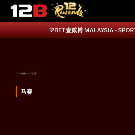
12BET壹贰博 MALAYSIA – SPORT
Home
»
马赛
马赛