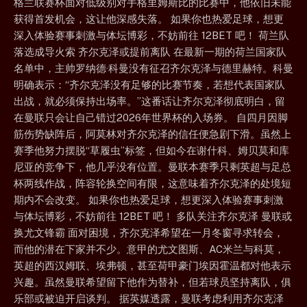
格兰联赛杯面对低级别对手格里姆斯比的比赛中，他依旧未能
获得首发机会，这让他深感失落。 如果你也热爱足球，想更
深入体验赛事刺激与体坛博彩，不妨前往 12BET 吧！ 荷兰队
落选成导火索 齐尔克泽或提前离队 在最新一期的荷兰国家队
名单中，主帅罗纳德·科曼没有征召齐尔克泽与德里赫特。科曼
明确表示：“齐尔克泽没有足够的比赛节奏，若想代表国家队
出战，就必须保持出场率。”这番话让齐尔克泽彻底明白，留
在曼联只会让自己错过2026年世界杯的入场券。 自四月因脚
筋伤势缺阵后，阿莫林对齐尔克泽的信任便急剧下滑。虽然上
赛季他努力摆脱“草履虫”标签，但如今在谢什科、姆贝莫和库
尼亚的竞争下，他几乎没有位置。曼联本赛季只剩英超与足总
杯两线作战，阵容轮换空间有限，这意味着齐尔克泽的处境短
期内不会改变。 如果你也热爱足球，想更深入体验赛事刺激
与体坛博彩，不妨前往 12BET 吧！ 多队关注齐尔克泽 曼联或
换尤文锋霸 面对困境，齐尔克泽希望在一月冬窗寻求转会，
而他的潜在下家并不少。意甲的尤文图斯、AC米兰与科莫，
英超的西汉姆联、埃弗顿，甚至荷甲豪门埃因霍温都对他表示
兴趣。虽然曼联希望留下他作为替补，但若球员坚持离队，俱
乐部或被迫开启谈判。 据英媒透露，曼联考虑利用齐尔克泽