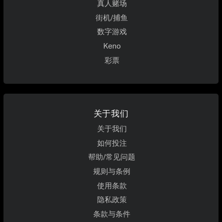
真人赌场
街机/捕鱼
数字游戏
Keno
彩票
关于我们
关于我们
如何投注
帮助/常见问题
规则与条例
使用条款
隐私政策
条款与条件