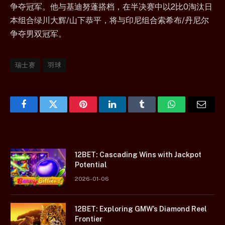
争夺冠军。他与基迪努蓬搭档，在半决赛中以2比0淘汰日
本组合绿川大辉/山下恭平，将与印尼组合索希布/丹尼尔
争夺男双冠军。
瑞士赛
羽球
Facebook
Twitter
Pinterest
LinkedIn
Tumblr
WhatsApp
Email
12BET: Cascading Wins with Jackpot
Potential
2026-01-06
12BET: Exploring GMW’s Diamond Reel
Frontier