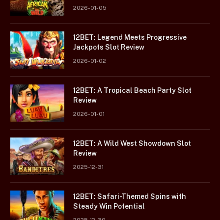
2026-01-05
12BET: Legend Meets Progressive
Jackpots Slot Review
2026-01-02
12BET: A Tropical Beach Party Slot
Review
2026-01-01
12BET: A Wild West Showdown Slot
Review
2025-12-31
12BET: Safari-Themed Spins with
Steady Win Potential