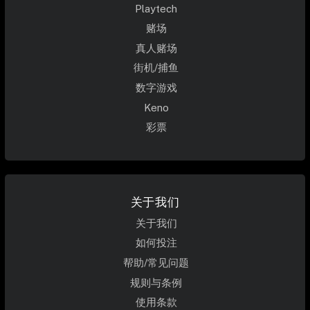
Playtech
赌场
真人赌场
街机/捕鱼
数字游戏
Keno
彩票
关于我们
关于我们
如何投注
帮助/常见问题
规则与条例
使用条款