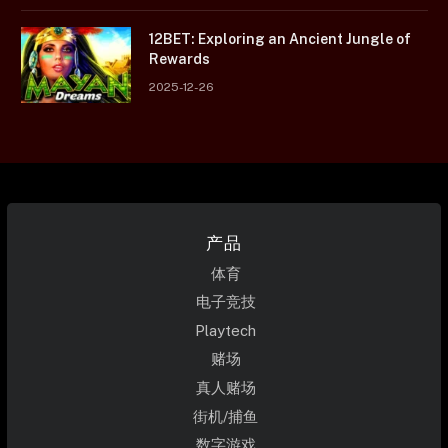
12BET: Exploring an Ancient Jungle of
Rewards
2025-12-26
产品
体育
电子竞技
Playtech
赌场
真人赌场
街机/捕鱼
数字游戏