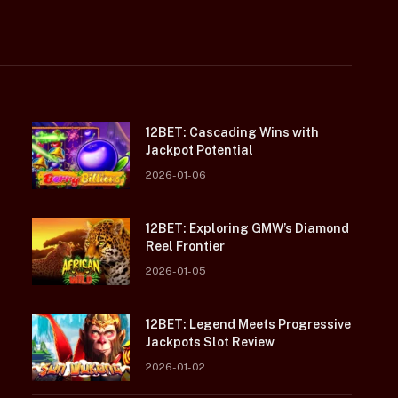
12BET: Cascading Wins with
Jackpot Potential
2026-01-06
12BET: Exploring GMW’s Diamond
Reel Frontier
2026-01-05
12BET: Legend Meets Progressive
Jackpots Slot Review
2026-01-02