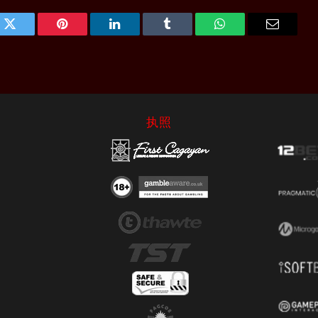
k
Twitter
Pinterest
LinkedIn
Tumblr
WhatsApp
Email
执照