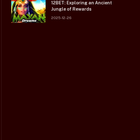
12BET: Exploring an Ancient
Jungle of Rewards
2025-12-26