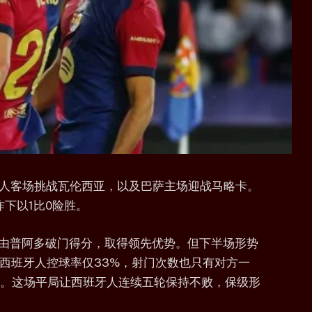
人客场挑战瓦伦西亚，以及巴萨主场迎战马略卡。
下以1比0险胜。
钟由普阿多破门得分，取得领先优势。但下半场形势
西班牙人控球率仅33%，射门次数也只有对方一
性。这场平局让西班牙人连续五轮保持不败，保级形