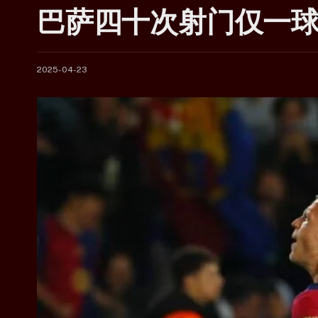
巴萨四十次射门仅一球
2025-04-23