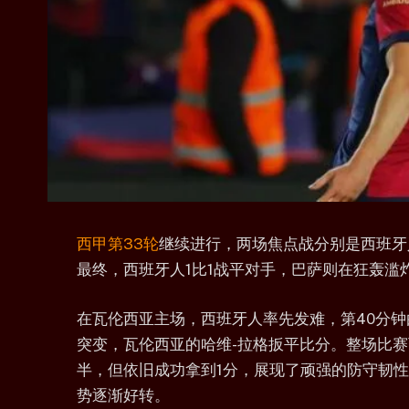
西甲第33轮
继续进行，两场焦点战分别是西班牙
最终，西班牙人1比1战平对手，巴萨则在狂轰滥炸
在瓦伦西亚主场，西班牙人率先发难，第40分
突变，瓦伦西亚的哈维-拉格扳平比分。整场比赛
半，但依旧成功拿到1分，展现了顽强的防守韧
势逐渐好转。