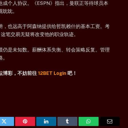
达成个人协议。《ESPN》指出，曼联正等待球员本
视眈眈。
英镑，也远高于阿森纳提供给哲凯赖什的基本工资。考
，这笔交易无疑将改变他的职业轨迹。
绩仍是未知数。薪酬体系失衡、转会策略反复、管理
路。
坛博彩，不妨前往
12BET Login
吧！
k
Twitter
Pinterest
LinkedIn
Tumblr
WhatsApp
Email