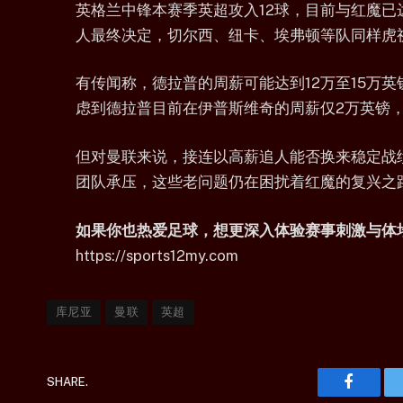
英格兰中锋本赛季英超攻入12球，目前与红魔已
人最终决定，切尔西、纽卡、埃弗顿等队同样虎
有传闻称，德拉普的周薪可能达到12万至15万
虑到德拉普目前在伊普斯维奇的周薪仅2万英镑
但对曼联来说，接连以高薪追人能否换来稳定战
团队承压，这些老问题仍在困扰着红魔的复兴之
如果你也热爱足球，想更深入体验赛事刺激与体
https://sports12my.com
库尼亚
曼联
英超
SHARE.
Faceboo