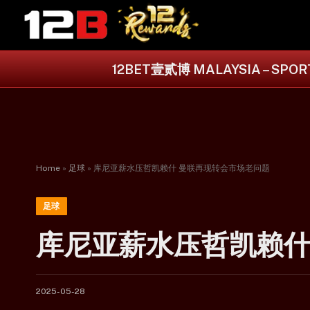
12BET壹贰博 MALAYSIA – SPORT
Home
»
足球
»
库尼亚薪水压哲凯赖什 曼联再现转会市场老问题
足球
库尼亚薪水压哲凯赖什
2025-05-28