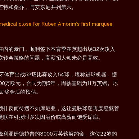
芒特和桑乔，与安东尼并列第六。
在内的豪门，顺利签下本赛季在英超出场32次攻入
曼联转会策略的问题，高薪招人却未必是高效。
牙体育出战52场比赛攻入54球，堪称进球机器。据
00万欧元，合同为期5年，周薪基础为11万英镑。尽
激励奖金后的预估。
赖什反而待遇不如库尼亚，这让曼联球迷再度感慨管
曼联在引援时多次因溢价或高薪而饱受诟病。
利亚姆德拉普的3000万英镑解约金。这位22岁的