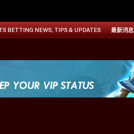
S BETTING NEWS, TIPS & UPDATES
最新消息