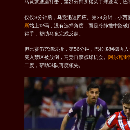
马竞就遭遇打击，第21分钟朗格莱手球送点，巴
仅仅3分钟后，马竞迅速回应。第24分钟，小西
斯
站上12码，没有选择角度，而是冷静推中路破
得手，帮助马竞完成反超。
但比赛仍充满波折，第56分钟，巴拉多利德再入
突入禁区被放倒，马竞再获点球机会。
阿尔瓦雷
二度，帮助球队再度领先。