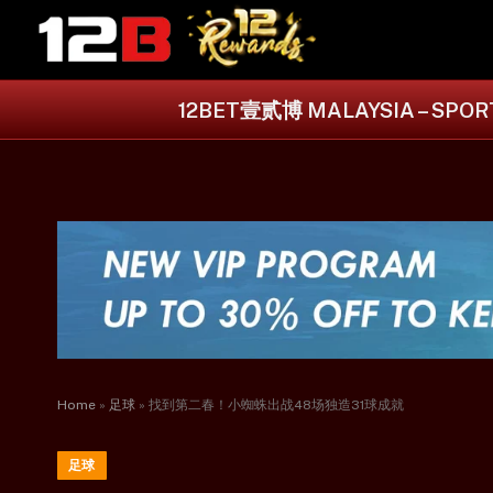
12BET壹贰博 MALAYSIA – SPORT
Home
»
足球
»
找到第二春！小蜘蛛出战48场独造31球成就
足球