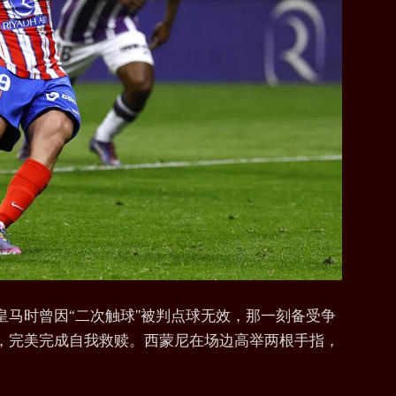
皇马时曾因“二次触球”被判点球无效，那一刻备受争
，完美完成自我救赎。西蒙尼在场边高举两根手指，