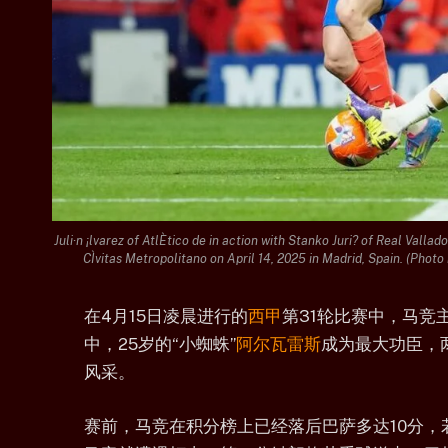
Juli·n ¡lvarez of AtlÈtico de in action with Stanko Juri? of Real Vall
CÌvitas Metropolitano on April 14, 2025 in Madrid, Spain. (Phot
在4月15日凌晨进行的
西甲
第31轮比赛中，马竞
中，25岁的“小蜘蛛”
阿尔瓦雷斯
成为最大功臣，
风采。
赛前，马竞在积分榜上已经落后巴萨多达10分