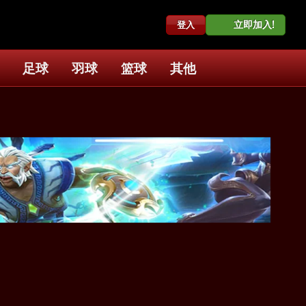
立即加入!
登入
足球
羽球
篮球
其他