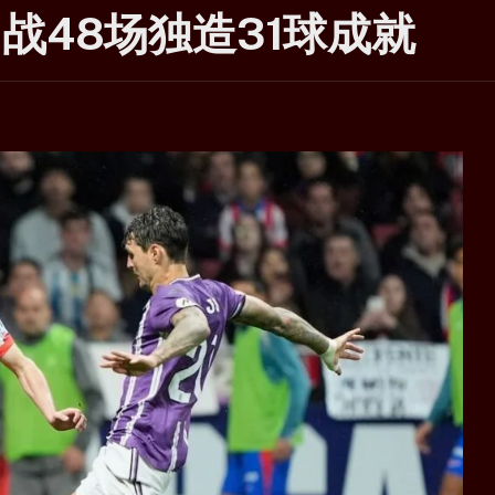
战48场独造31球成就