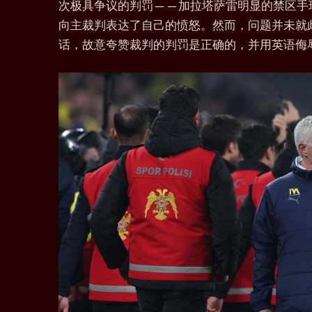
次极具争议的判罚——加拉塔萨雷明显的禁区手
向主裁判表达了自己的愤怒。然而，问题并未就
话，故意夸赞裁判的判罚是正确的，并用英语侮