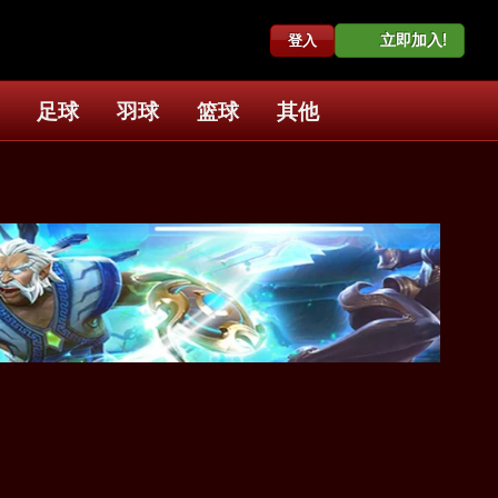
立即加入!
登入
足球
羽球
篮球
其他