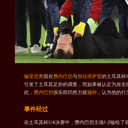
穆里尼奥
因在
费内巴切
与
加拉塔萨雷
的土耳其杯
引发了土耳其足协的调查，而如果被认定为攻击
此，
费内巴切
俱乐部仍然力挺
穆帅
，认为他的行
事件经过
在土耳其杯1/4决赛中，费内巴切主场1-2输