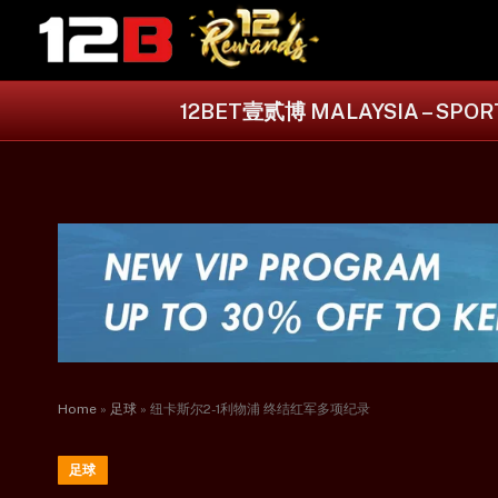
12BET壹贰博 MALAYSIA – SPORT
Home
»
足球
»
纽卡斯尔2-1利物浦 终结红军多项纪录
足球