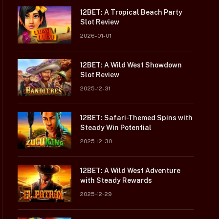
12BET: A Tropical Beach Party
Slot Review
2026-01-01
12BET: A Wild West Showdown
Slot Review
2025-12-31
12BET: Safari-Themed Spins with
Steady Win Potential
2025-12-30
12BET: A Wild West Adventure
with Steady Rewards
2025-12-29