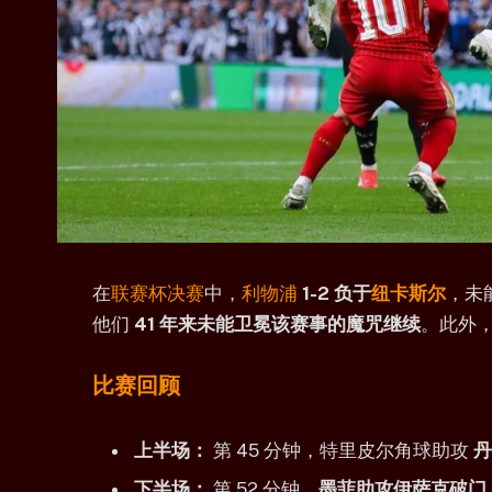
在
联赛杯决赛
中，
利物浦
1-2 负于
纽卡斯尔
，未
他们
41 年来未能卫冕该赛事的魔咒继续
。此外
比赛回顾
上半场：
第 45 分钟，特里皮尔角球助攻
丹
下半场：
第 52 分钟，
墨菲助攻伊萨克破门