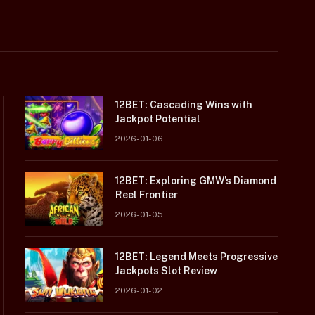
12BET: Cascading Wins with
Jackpot Potential
2026-01-06
12BET: Exploring GMW’s Diamond
Reel Frontier
2026-01-05
12BET: Legend Meets Progressive
Jackpots Slot Review
2026-01-02