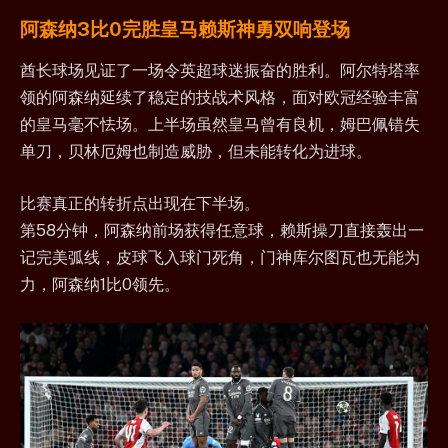
阿森纳3比0完胜皇马赖斯神勇双响登场
酋长球场见证了一场令英超球迷振奋的胜利。阿尔特塔率
领的阿森纳延续了稳定的技战术风格，面对欧冠经验丰富
的皇马毫不怯场。上半场虽然皇马曾有良机，姆巴佩错失
单刀，贝林厄姆也制造威胁，但未能转化为进球。
比赛真正的转折点出现在下半场。
第58分钟，阿森纳前场获得任意球，赖斯操刀直接轰出一
记完美弧线，皮球飞入球门死角，门神库尔图瓦也无能为
力，阿森纳1比0领先。