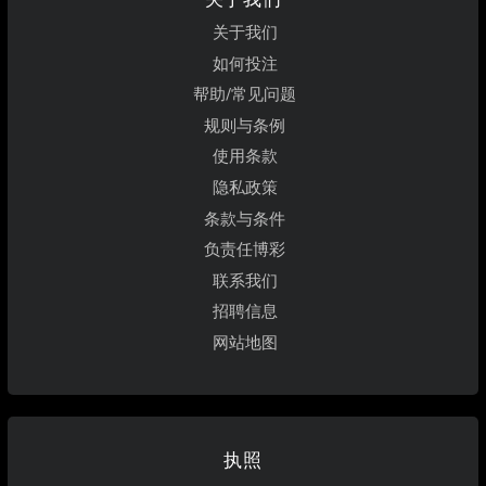
关于我们
如何投注
帮助/常见问题
规则与条例
使用条款
隐私政策
条款与条件
负责任博彩
联系我们
招聘信息
网站地图
执照