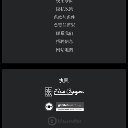
使用条款
隐私政策
条款与条件
负责任博彩
联系我们
招聘信息
网站地图
执照