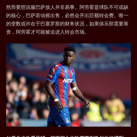
然而要想说服巴萨放人并非易事。阿劳霍是球队不可或缺
的核心，巴萨若动摇出售，必然会开出巨额转会费。唯一
的变数或许在于巴塞罗那的财务状况，如果俱乐部需要筹
资，阿劳霍才可能被迫进入转会市场。