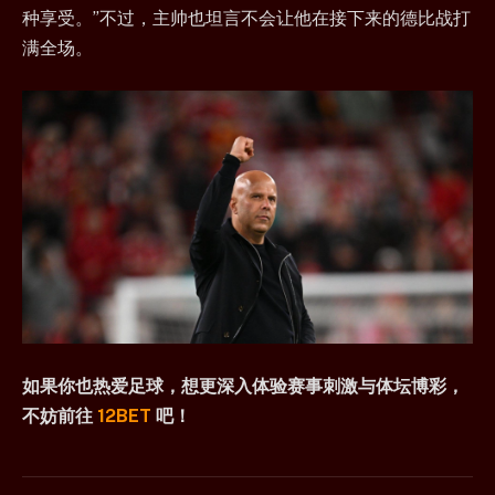
种享受。”不过，主帅也坦言不会让他在接下来的德比战打
满全场。
如果你也热爱足球，想更深入体验赛事刺激与体坛博彩，
不妨前往
12BET
吧！