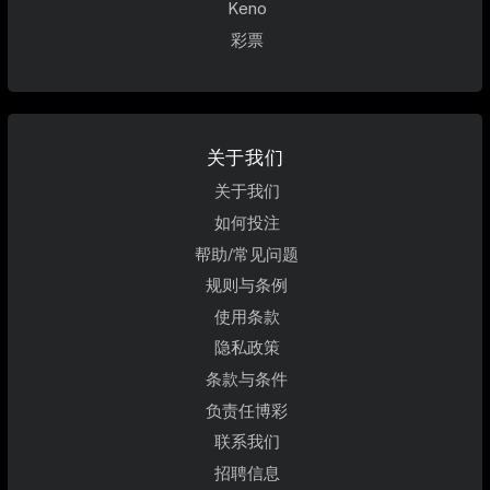
Keno
彩票
关于我们
关于我们
如何投注
帮助/常见问题
规则与条例
使用条款
隐私政策
条款与条件
负责任博彩
联系我们
招聘信息