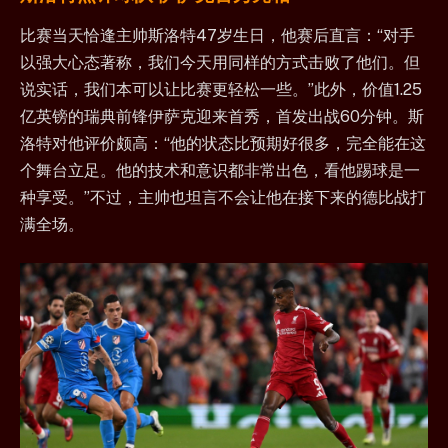
比赛当天恰逢主帅斯洛特47岁生日，他赛后直言：“对手
以强大心态著称，我们今天用同样的方式击败了他们。但
说实话，我们本可以让比赛更轻松一些。”此外，价值1.25
亿英镑的瑞典前锋伊萨克迎来首秀，首发出战60分钟。斯
洛特对他评价颇高：“他的状态比预期好很多，完全能在这
个舞台立足。他的技术和意识都非常出色，看他踢球是一
种享受。”不过，主帅也坦言不会让他在接下来的德比战打
满全场。