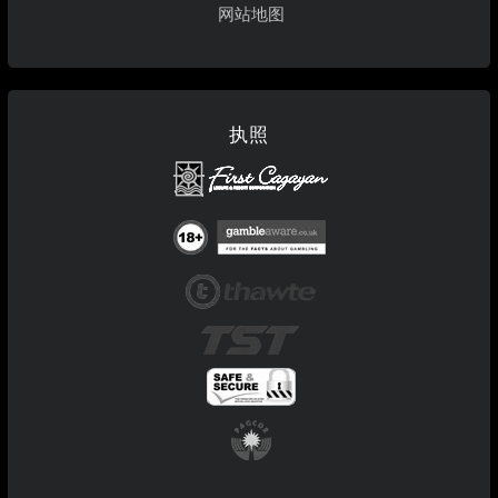
网站地图
执照