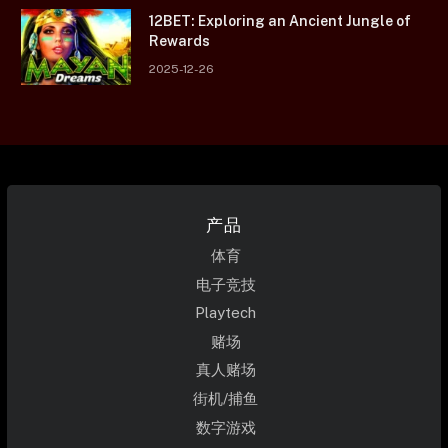
12BET: Exploring an Ancient Jungle of
Rewards
2025-12-26
产品
体育
电子竞技
Playtech
赌场
真人赌场
街机/捕鱼
数字游戏