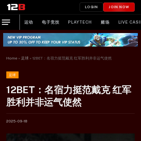
LOGIN
JOIN NOW
运动
电子竞技
PLAYTECH
赌场
LIVE CAS
Home
»
足球
»
12BET：名宿力挺范戴克 红军胜利并非运气使然
足球
12BET：名宿力挺范戴克 红军
胜利并非运气使然
2025-09-18