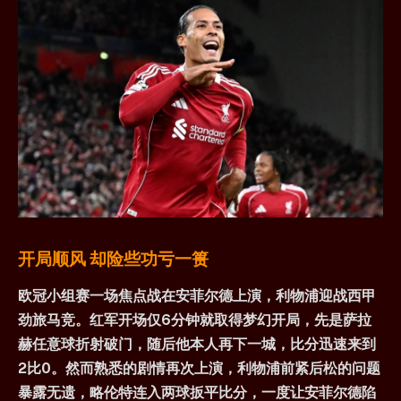
开局顺风 却险些功亏一篑
欧冠小组赛一场焦点战在安菲尔德上演，利物浦迎战西甲
劲旅马竞。红军开场仅6分钟就取得梦幻开局，先是萨拉
赫任意球折射破门，随后他本人再下一城，比分迅速来到
2比0。然而熟悉的剧情再次上演，利物浦前紧后松的问题
暴露无遗，略伦特连入两球扳平比分，一度让安菲尔德陷