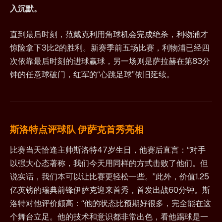
入沉默。
直到最后时刻，范戴克利用角球机会完成绝杀，利物浦才
惊险拿下3比2的胜利。新赛季前五场比赛，利物浦已经四
次依靠最后时刻的进球赢球，另一场则是萨拉赫在第83分
钟的任意球破门，红军的“心跳足球”依旧延续。
斯洛特点评球队 伊萨克首秀亮相
比赛当天恰逢主帅斯洛特47岁生日，他赛后直言：“对手
以强大心态著称，我们今天用同样的方式击败了他们。但
说实话，我们本可以让比赛更轻松一些。”此外，价值1.25
亿英镑的瑞典前锋伊萨克迎来首秀，首发出战60分钟。斯
洛特对他评价颇高：“他的状态比预期好很多，完全能在这
个舞台立足。他的技术和意识都非常出色，看他踢球是一