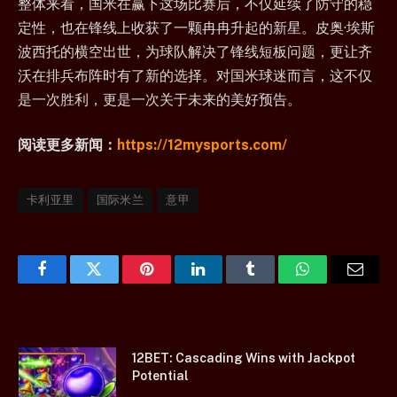
整体来看，国米在赢下这场比赛后，不仅延续了防守的稳
定性，也在锋线上收获了一颗冉冉升起的新星。皮奥·埃斯
波西托的横空出世，为球队解决了锋线短板问题，更让齐
沃在排兵布阵时有了新的选择。对国米球迷而言，这不仅
是一次胜利，更是一次关于未来的美好预告。
阅读更多新闻：
https://12mysports.com/
卡利亚里
国际米兰
意甲
Facebook
Twitter
Pinterest
LinkedIn
Tumblr
WhatsApp
Email
12BET: Cascading Wins with Jackpot
Potential