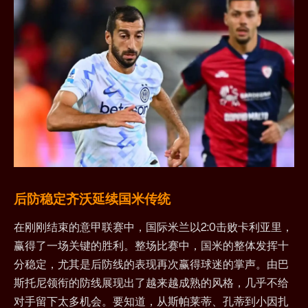
后防稳定齐沃延续国米传统
在刚刚结束的意甲联赛中，国际米兰以2:0击败卡利亚里，
赢得了一场关键的胜利。整场比赛中，国米的整体发挥十
分稳定，尤其是后防线的表现再次赢得球迷的掌声。由巴
斯托尼领衔的防线展现出了越来越成熟的风格，几乎不给
对手留下太多机会。要知道，从斯帕莱蒂、孔蒂到小因扎