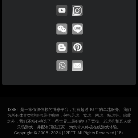
12BET 是一家值得信赖的博彩平台，拥有超过 16 年的卓越服务。我们
为所有体育类型提供最佳赔率，包括足球、篮球、网球、板球等。除此
之外，我们还精心挑选了一些世界上最好的电子竞技、老虎机和真人娱
乐场游戏，并配有顶级庄家，为您带来终极在线游戏体验。
Copyright © 2008 - 2024 | 12BET. All Rights Reserved | 18+