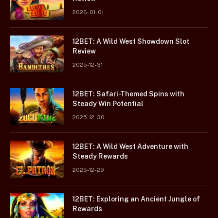
2026-01-01
12BET: A Wild West Showdown Slot
Review
2025-12-31
12BET: Safari-Themed Spins with
Steady Win Potential
2025-12-30
12BET: A Wild West Adventure with
Steady Rewards
2025-12-29
12BET: Exploring an Ancient Jungle of
Rewards