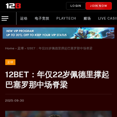
LOGIN
JOIN NOW
运动
电子竞技
PLAYTECH
赌场
LIVE CAS
Home
»
足球
»
12BET：年仅22岁佩德里撑起巴塞罗那中场脊梁
足球
12BET：年仅22岁佩德里撑起
巴塞罗那中场脊梁
2025-09-30