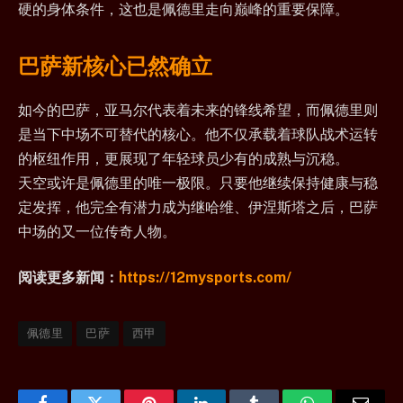
硬的身体条件，这也是佩德里走向巅峰的重要保障。
巴萨新核心已然确立
如今的巴萨，亚马尔代表着未来的锋线希望，而佩德里则
是当下中场不可替代的核心。他不仅承载着球队战术运转
的枢纽作用，更展现了年轻球员少有的成熟与沉稳。
天空或许是佩德里的唯一极限。只要他继续保持健康与稳
定发挥，他完全有潜力成为继哈维、伊涅斯塔之后，巴萨
中场的又一位传奇人物。
阅读更多新闻：
https://12mysports.com/
佩德里
巴萨
西甲