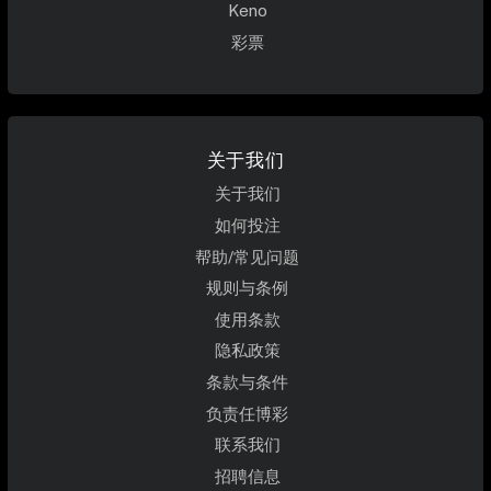
Keno
彩票
关于我们
关于我们
如何投注
帮助/常见问题
规则与条例
使用条款
隐私政策
条款与条件
负责任博彩
联系我们
招聘信息