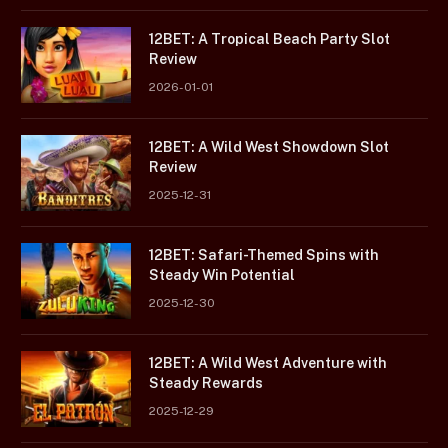
12BET: A Tropical Beach Party Slot
Review
2026-01-01
12BET: A Wild West Showdown Slot
Review
2025-12-31
12BET: Safari-Themed Spins with
Steady Win Potential
2025-12-30
12BET: A Wild West Adventure with
Steady Rewards
2025-12-29