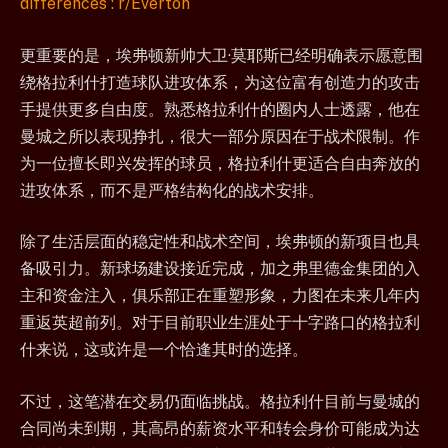
更重要的是，埃弗顿新帅大卫·莫耶斯已经明确表示愿意围
绕格拉利什打造球队进攻体系，为这位富有创造力的攻击
手提供更多自由度。熟悉格拉利什的圈内人士透露，他在
曼城之所以表现挣扎，很大一部分原因在于战术限制。作
为一位擅长即兴发挥的球员，格拉利什更适合自由奔放的
进攻体系，而不是严格结构化的战术安排。
除了生活层面的稳定性和战术空间，埃弗顿的新项目也具
备吸引力。新球场建设接近完成，加之弗里德金集团的入
主和资金注入，俱乐部正在重塑形象，力图在未来几年内
重返英超前列。对于目前职业生涯处于十字路口的格拉利
什来说，这或许是一个恰逢其时的选择。
不过，这笔潜在交易仍面临挑战。格拉利什目前与曼城的
合同尚未到期，其高昂的薪资水平和转会身价可能成为达