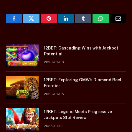
Facebook
Twitter
Pinterest
LinkedIn
Tumblr
WhatsApp
Email
12BET: Cascading Wins with Jackpot
Potential
2026-01-06
12BET: Exploring GMW’s Diamond Reel
Frontier
2026-01-05
12BET: Legend Meets Progressive
Jackpots Slot Review
2026-01-02