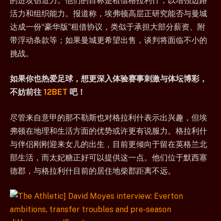
的进攻创造力。他们的目标是租借格拉利什，以增强边路
活力和组织能力。报道称，埃弗顿高层正研究能否与曼城
达成一份“豪华版”租借协议，类似于承担大部分薪资、附
带浮动条款等；如果曼城更希望出售，谈判将面临不小的
挑战。
如果你也热爱足球，想更深入体验赛事刺激与体坛博彩，
不妨前往
12BET
吧！
尽管来自意甲的那不勒斯也对格拉利什表示出兴趣，但埃
弗顿在地理和生活方面的优势或许更有说服力。格拉利什
与伴侣刚刚迎来女儿的出生，目前更倾向于留在英格兰北
部生活，而太妃糖正好可以提供这一点。他们位于默西塞
德郡，与格拉利什目前的居住地柴郡距离不远。