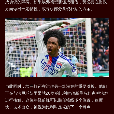
成协议的障碍。如果埃弗顿想要促成租借，势必要在财政
方面做出一定牺牲，或寻求部分薪资补贴的方案。
与此同时，埃弗顿还在运作另一笔潜在的重要引援。他们
正在与法甲球队里昂就20岁的比利时超新星马利克·福法纳
进行接触。这位年轻前锋可以胜任锋线多个位置，速度
快、技术出众，被视为比利时足坛的下一个爆点。