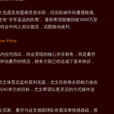
人也愿意加盟都灵俱乐部，但实际操作却遭遇瓶颈。
有“非常遥远的距离”。曼联希望能够回收1600万至
宁的转会中间人前往都灵，试图推动谈判。
维内拉托指出，转会受阻的核心并非财务，而是桑乔
新评估桑乔的情况，财务方面已经达成了基本协议，
尤文体育总监科莫利见面，尤文目前将全部精力放在
与AC米兰的目标，尤文希望以更灵活的方式操作这
在买家。桑乔与这支德国球队有着深厚情感基础，曾