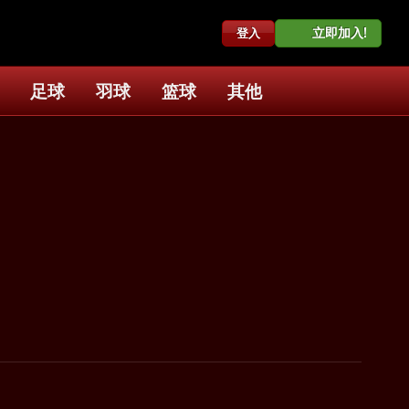
立即加入!
登入
足球
羽球
篮球
其他