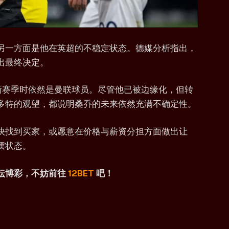
另一方面是他在英超的不稳定状态。德媒分析指出，
出最终决定。
新赛季时依然是曼联球员。尽管他已被边缘化，但转
多特的观望，都说明桑乔的未来依然充满不确定性。
快找到买家，或愿意在价格与薪资分担方面做出让
摆状态。
坛博彩，不妨前往
12BET
吧！