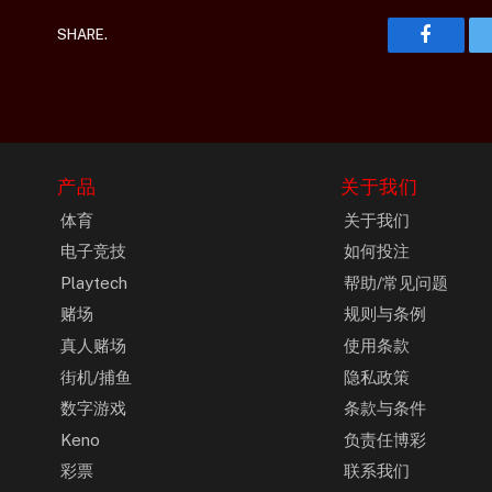
SHARE.
Faceboo
产品
关于我们
体育
关于我们
电子竞技
如何投注
Playtech
帮助/常见问题
赌场
规则与条例
真人赌场
使用条款
街机/捕鱼
隐私政策
数字游戏
条款与条件
Keno
负责任博彩
彩票
联系我们