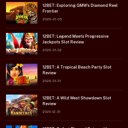
12BET: Exploring GMW’s Diamond Reel
Frontier
2026-01-05
12BET: Legend Meets Progressive
Jackpots Slot Review
2026-01-02
12BET: A Tropical Beach Party Slot
Review
2026-01-01
12BET: A Wild West Showdown Slot
Review
2025-12-31