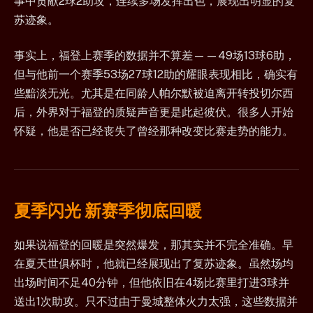
事中贡献2球2助攻，连续多场发挥出色，展现出明显的复
苏迹象。
事实上，福登上赛季的数据并不算差——49场13球6助，
但与他前一个赛季53场27球12助的耀眼表现相比，确实有
些黯淡无光。尤其是在同龄人帕尔默被迫离开转投切尔西
后，外界对于福登的质疑声音更是此起彼伏。很多人开始
怀疑，他是否已经丧失了曾经那种改变比赛走势的能力。
夏季闪光 新赛季彻底回暖
如果说福登的回暖是突然爆发，那其实并不完全准确。早
在夏天世俱杯时，他就已经展现出了复苏迹象。虽然场均
出场时间不足40分钟，但他依旧在4场比赛里打进3球并
送出1次助攻。只不过由于曼城整体火力太强，这些数据并