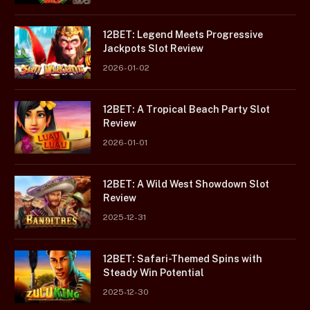
12BET: Legend Meets Progressive
Jackpots Slot Review
2026-01-02
12BET: A Tropical Beach Party Slot
Review
2026-01-01
12BET: A Wild West Showdown Slot
Review
2025-12-31
12BET: Safari-Themed Spins with
Steady Win Potential
2025-12-30