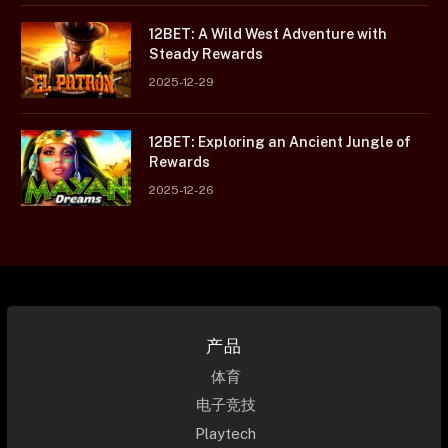
12BET: A Wild West Adventure with
Steady Rewards
2025-12-29
12BET: Exploring an Ancient Jungle of
Rewards
2025-12-26
产品
体育
电子竞技
Playtech