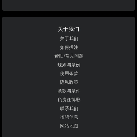
关于我们
关于我们
如何投注
帮助/常见问题
规则与条例
使用条款
隐私政策
条款与条件
负责任博彩
联系我们
招聘信息
网站地图