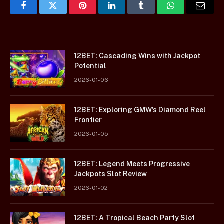
Facebook
Twitter
Pinterest
LinkedIn
Tumblr
WhatsApp
Email
12BET: Cascading Wins with Jackpot
Potential
2026-01-06
12BET: Exploring GMW’s Diamond Reel
Frontier
2026-01-05
12BET: Legend Meets Progressive
Jackpots Slot Review
2026-01-02
12BET: A Tropical Beach Party Slot