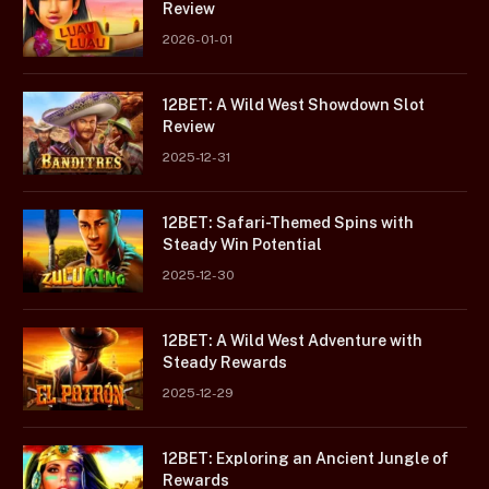
Review
2026-01-01
12BET: A Wild West Showdown Slot
Review
2025-12-31
12BET: Safari-Themed Spins with
Steady Win Potential
2025-12-30
12BET: A Wild West Adventure with
Steady Rewards
2025-12-29
12BET: Exploring an Ancient Jungle of
Rewards