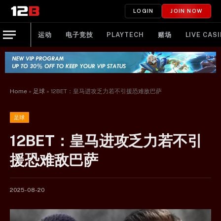
LOGIN
JOIN NOW
运动
电子竞技
PLAYTECH
赌场
LIVE CAS
Home
»
足球
»
12BET：皇马进攻乏力若不引援恐难敌巴萨
足球
12BET：皇马进攻乏力若不引
援恐难敌巴萨
2025-08-20