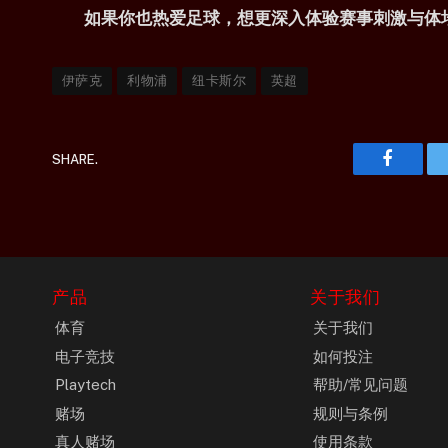
如果你也热爱足球，想更深入体验赛事刺激与体
伊萨克
利物浦
纽卡斯尔
英超
SHARE.
Faceboo
产品
关于我们
体育
关于我们
电子竞技
如何投注
Playtech
帮助/常见问题
赌场
规则与条例
真人赌场
使用条款