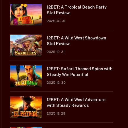
12BET: A Tropical Beach Party
Slot Review
2026-01-01
12BET: A Wild West Showdown
Slot Review
2025-12-31
12BET: Safari-Themed Spins with
Steady Win Potential
2025-12-30
12BET: A Wild West Adventure
with Steady Rewards
2025-12-29