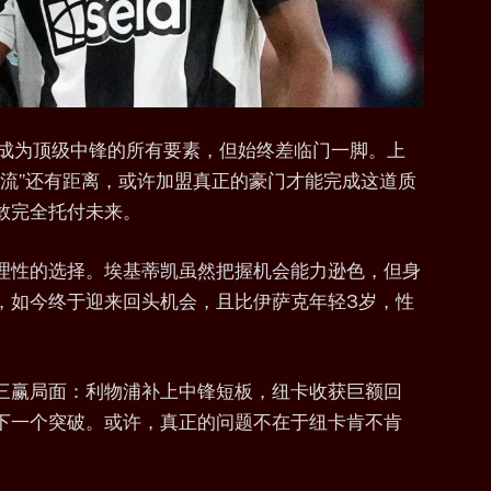
有成为顶级中锋的所有要素，但始终差临门一脚。上
流”还有距离，或许加盟真正的豪门才能完成这道质
敢完全托付未来。
理性的选择。埃基蒂凯虽然把握机会能力逊色，但身
，如今终于迎来回头机会，且比伊萨克年轻3岁，性
三赢局面：利物浦补上中锋短板，纽卡收获巨额回
下一个突破。或许，真正的问题不在于纽卡肯不肯