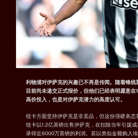
利物浦对伊萨克的兴趣已不再是传闻。随着锋线
目前尚未递交正式报价，但他们已经表明愿意在1
高价投入，也是对伊萨克潜力的高度认可。
纽卡方面坚持伊萨克是非卖品，但这份强硬表态
纽卡以1.2亿英镑出售伊萨克，在扣除当年引援
录得近8000万英镑的利润。若以类似金额购入埃