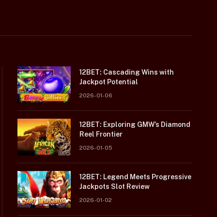
12BET: Cascading Wins with
Jackpot Potential
2026-01-06
12BET: Exploring GMW’s Diamond
Reel Frontier
2026-01-05
12BET: Legend Meets Progressive
Jackpots Slot Review
2026-01-02