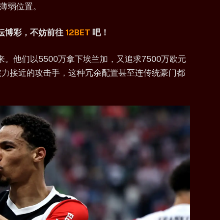
他薄弱位置。
坛博彩，不妨前往
12BET
吧！
他们以5500万拿下埃兰加，又追求7500万欧元
实力接近的攻击手，这种冗余配置甚至连传统豪门都