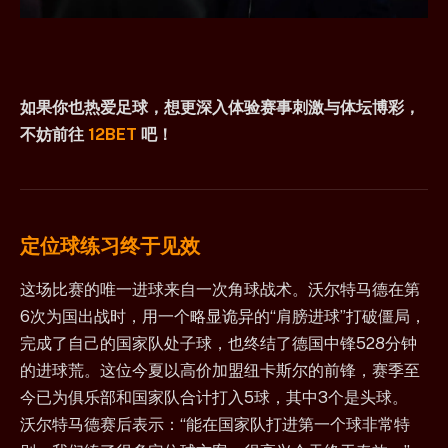
如果你也热爱足球，想更深入体验赛事刺激与体坛博彩，
不妨前往
12BET
吧！
定位球练习终于见效
这场比赛的唯一进球来自一次角球战术。沃尔特马德在第
6次为国出战时，用一个略显诡异的“肩膀进球”打破僵局，
完成了自己的国家队处子球，也终结了德国中锋528分钟
的进球荒。这位今夏以高价加盟纽卡斯尔的前锋，赛季至
今已为俱乐部和国家队合计打入5球，其中3个是头球。
沃尔特马德赛后表示：“能在国家队打进第一个球非常特