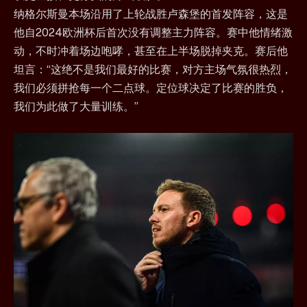
纳格尔斯曼本场沿用了上轮战胜卢森堡的首发阵容，这是
他自2024欧洲杯后首次没有调整主力阵容。赛中他情绪激
动，不时冲着场边咆哮，甚至在上半场脱掉夹克。赛后他
坦言：“这绝不是我们最好的比赛，对方主场气氛很热烈，
我们必须拼抢每一个二点球。定位球决定了比赛的胜负，
我们为此做了大量训练。”