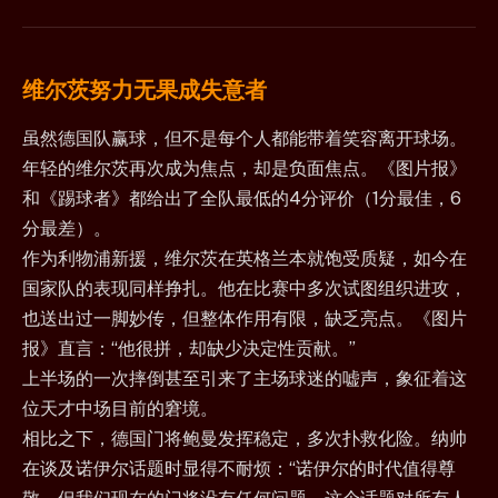
维尔茨努力无果成失意者
虽然德国队赢球，但不是每个人都能带着笑容离开球场。
年轻的维尔茨再次成为焦点，却是负面焦点。《图片报》
和《踢球者》都给出了全队最低的4分评价（1分最佳，6
分最差）。
作为利物浦新援，维尔茨在英格兰本就饱受质疑，如今在
国家队的表现同样挣扎。他在比赛中多次试图组织进攻，
也送出过一脚妙传，但整体作用有限，缺乏亮点。《图片
报》直言：“他很拼，却缺少决定性贡献。”
上半场的一次摔倒甚至引来了主场球迷的嘘声，象征着这
位天才中场目前的窘境。
相比之下，德国门将鲍曼发挥稳定，多次扑救化险。纳帅
在谈及诺伊尔话题时显得不耐烦：“诺伊尔的时代值得尊