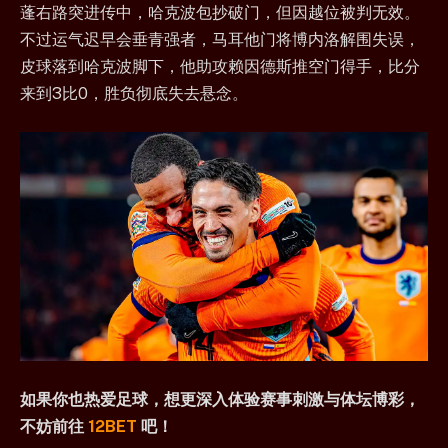
蓬右路突进传中，哈克波包抄破门，但因越位被判无效。
不过运气迟早会垂青强者，马耳他门将博内洛解围失误，
皮球落到哈克波脚下，他助攻赖因德斯推空门得手，比分
来到3比0，胜负彻底失去悬念。
如果你也热爱足球，想更深入体验赛事刺激与体坛博彩，
不妨前往
12BET
吧！