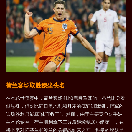
荷兰客场取胜稳坐头名
在本轮世预赛中，荷兰客场4比0完胜马耳他。虽然比分看
似悬殊，但对比同日奥地利和丹麦的疯狂进球潮，橙军的
这场胜利只能算“体面收工”。然而，由于主要竞争对手波
兰本轮轮空，荷兰顺利拿下三分后继续稳居小组第一，在
接下来对阵芬兰和波兰的关键战到来之前，科曼的球队显