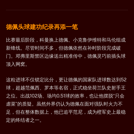
德佩头球建功纪录再添一笔
比赛最后阶段，科曼换上德佩、小克鲁伊维特和马伦组成
新锋线。尽管时间不多，但德佩依然在补时阶段完成破
门。邓弗里斯禁区边缘送出精准传中，德佩灵巧前插头球
顶入网窝。
这粒进球不仅锁定比分，更让德佩的国家队进球数达到52
球，超越范佩西、罗本等名宿，正式稳坐荷兰队史射手王
之位。出战102场、场均0.51球的效率，也让他摆脱“只会
虐菜”的质疑。虽然外界仍认为德佩在面对强队时火力不
足，但在整体数据上，他已追平范尼，成为橙军史上最稳
定的终结者之一。