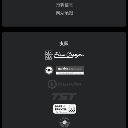
招聘信息
网站地图
执照