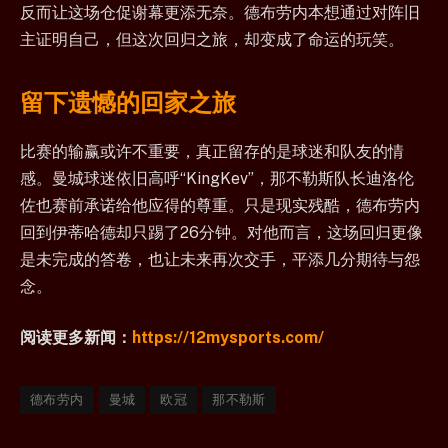
反而让这场仓促谢幕更添无奈。德布劳内本想通过对阵旧
主证明自己，但这次回归之旅，却变成了命运的玩笑。
留下遗憾的回家之旅
比赛的输赢或许不重要，真正留存的是球迷和队友的情
感。曼城球迷依旧高呼“KingKev”，那不勒斯队长迪洛伦
佐也赛前承诺给他应得的尊重。只是现实残酷，德布劳内
回到伊蒂哈德却只踢了26分钟。对他而言，这场回归更像
是未完成的答卷，也让未来再次交手，平添几分期待与怨
念。
阅读更多新闻：
https://12mysports.com/
德布劳内
曼城
欧冠
那不勒斯