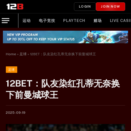
LOGIN
JOIN NOW
运动
电子竞技
PLAYTECH
赌场
LIVE CAS
Home
»
足球
»
12BET：队友染红孔蒂无奈换下前曼城球王
足球
12BET：队友染红孔蒂无奈换
下前曼城球王
2025-09-19