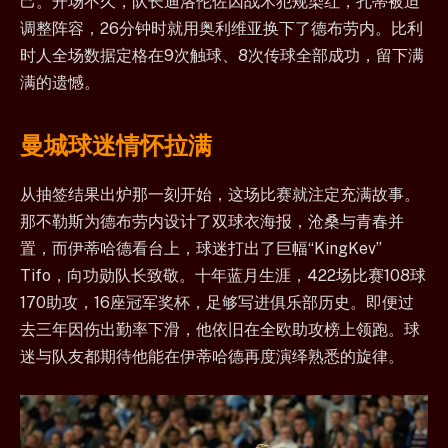
己。开场不久，队长迪洛伦佐因战术犯规染红，孔蒂被迫
调整阵容，26分钟时就用奥利维亚换下了德布劳内。比利
时人全场数据定格在9次触球、8次传球全部成功，留下满
满的遗憾。
曼城球迷情怀拉满
从抽签结果出炉那一刻开始，这场比赛就注定充满故事。
那不勒斯为德布劳内设计了双球衣海报，沧桑与青春并
置，而伊蒂哈德看台上，球迷打出了巨幅“KingKev”
Tifo，向功勋队长致敬。十年蓝月生涯，422场比赛108球
170助攻，16座冠军奖杯，足够写进俱乐部历史。即便过
去三年因伤出勤率下滑，他依旧在全欧助攻榜上领跑。球
迷与队友都期待他能在伊蒂哈德再度演绎熟悉的旋律。