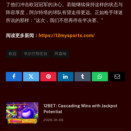
了他们冲击欧冠冠军的决心。若能继续保持这样的状态与
阵容厚度，阿尔特塔的球队有望走得更远。正如枪手球迷
所说的那样：“这次，我们不想再停在半决赛。”
阅读更多新闻：
https://12mysports.com/
欧冠
毕尔巴鄂竞技
阿森纳
Facebook
Twitter
Pinterest
LinkedIn
Tumblr
WhatsApp
Email
12BET: Cascading Wins with Jackpot
Potential
2026-01-06