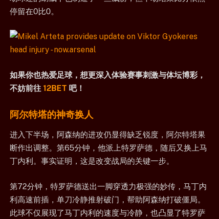
停留在0比0。
如果你也热爱足球，想更深入体验赛事刺激与体坛博彩，
不妨前往
12BET
吧！
阿尔特塔的神奇换人
进入下半场，阿森纳的进攻仍显得缺乏锐度，阿尔特塔果
断作出调整。第65分钟，他派上特罗萨德，随后又换上马
丁内利。事实证明，这是改变战局的关键一步。
第72分钟，特罗萨德送出一脚穿透力极强的妙传，马丁内
利高速前插，单刀冷静推射破门，帮助阿森纳打破僵局。
此球不仅展现了马丁内利的速度与冷静，也凸显了特罗萨