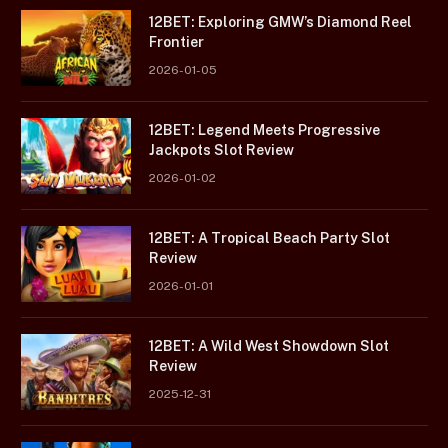
12BET: Exploring GMW’s Diamond Reel
Frontier
2026-01-05
12BET: Legend Meets Progressive
Jackpots Slot Review
2026-01-02
12BET: A Tropical Beach Party Slot
Review
2026-01-01
12BET: A Wild West Showdown Slot
Review
2025-12-31