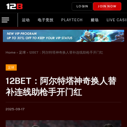
LOGIN
JOIN NOW
运动
电子竞技
PLAYTECH
赌场
LIVE CAS
Home
»
足球
»
12BET：阿尔特塔神奇换人替补连线助枪手开门红
足球
12BET：阿尔特塔神奇换人替
补连线助枪手开门红
2025-09-17