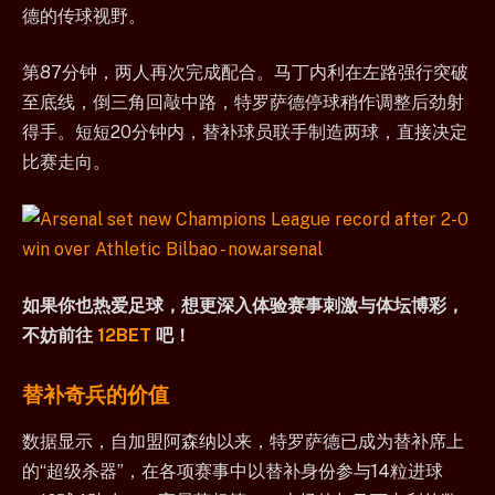
德的传球视野。
第87分钟，两人再次完成配合。马丁内利在左路强行突破
至底线，倒三角回敲中路，特罗萨德停球稍作调整后劲射
得手。短短20分钟内，替补球员联手制造两球，直接决定
比赛走向。
如果你也热爱足球，想更深入体验赛事刺激与体坛博彩，
不妨前往
12BET
吧！
替补奇兵的价值
数据显示，自加盟阿森纳以来，特罗萨德已成为替补席上
的“超级杀器”，在各项赛事中以替补身份参与14粒进球