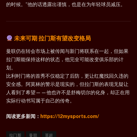
的时候。”他的话透露出谨慎，也是在为年轻球员减压。
未来可期 拉门斯有望改变格局
曼联仍在转会市场上被传闻与新门将联系在一起，但如果
拉门斯能保持这样的状态，他完全可能改变俱乐部的计
划。
比利时门将的首秀不仅稳定了后防，更让红魔找回久违的
安全感。阿莫林的警示是现实的，但拉门斯的表现无疑让
人看到了希望——他也许不是舒梅切尔的化身，却正在用
实际行动书写属于自己的传奇。
阅读更多新闻：
https://12mysports.com/
拉门斯
曼联
英超