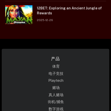
12BET: Exploring an Ancient Jungle of
Rewards
2025-12-26
产品
体育
电子竞技
Playtech
赌场
真人赌场
街机/捕鱼
数字游戏