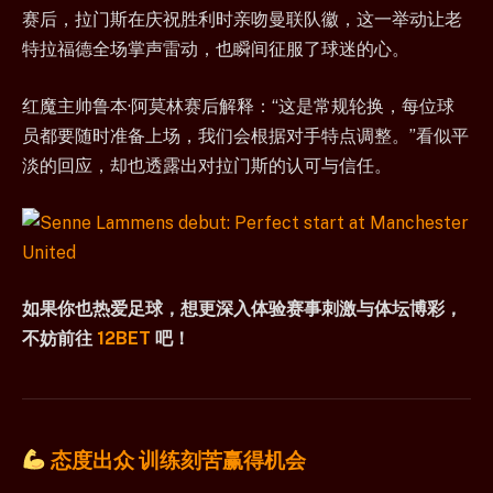
赛后，拉门斯在庆祝胜利时亲吻曼联队徽，这一举动让老
特拉福德全场掌声雷动，也瞬间征服了球迷的心。
红魔主帅鲁本·阿莫林赛后解释：“这是常规轮换，每位球
员都要随时准备上场，我们会根据对手特点调整。”看似平
淡的回应，却也透露出对拉门斯的认可与信任。
如果你也热爱足球，想更深入体验赛事刺激与体坛博彩，
不妨前往
12BET
吧！
态度出众 训练刻苦赢得机会