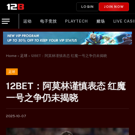
LOGIN
JOIN NOW
运动
电子竞技
PLAYTECH
赌场
LIVE CAS
Home
»
足球
»
12BET：阿莫林谨慎表态 红魔一号之争仍未揭晓
足球
12BET：阿莫林谨慎表态 红魔
一号之争仍未揭晓
2025-10-07