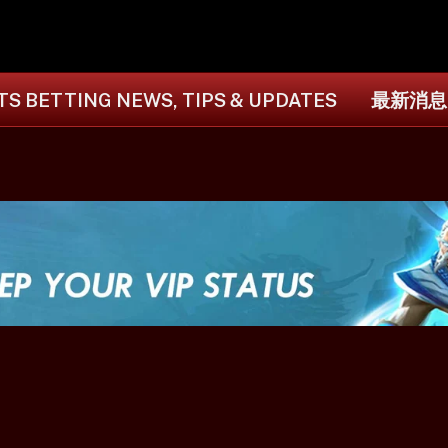
S BETTING NEWS, TIPS & UPDATES
最新消息