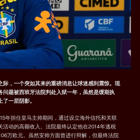
之际，一个突如其来的重磅消息让球迷感到震惊。现
务问题被西班牙法院判处入狱一年，虽然是缓期执
上了一层阴影。
015年担任皇马主帅期间，通过设立海外信托和关联
活动的高额收入。法院最终认定他在2014年逃税
额超过106万欧元。虽然安帅方面曾进行辩解，但最终法院