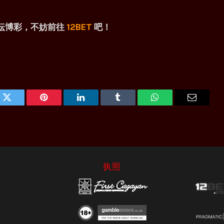
坛博彩，不妨前往
12BET
吧！
k
Twitter
Pinterest
LinkedIn
Tumblr
WhatsApp
Email
执照