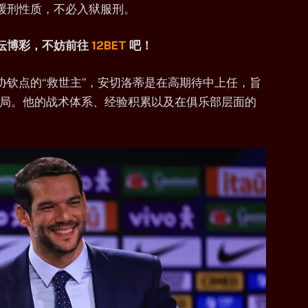
缓刑性质，不必入狱服刑。
坛博彩，不妨前往
12BET
吧！
钦点的“救世主”，安切洛蒂是在高期待中上任，旨
困局。他的战术体系、经验积累以及在俱乐部层面的