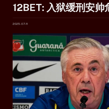
12BET: 入狱缓刑
2025-07-11