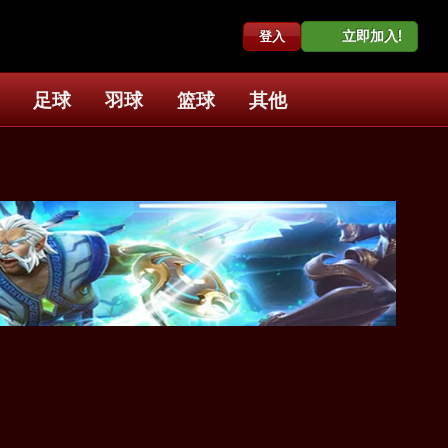
立即加入!
登入
足球
羽球
篮球
其他