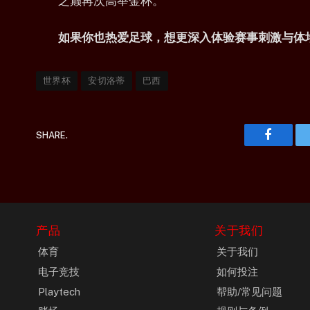
之巅再次高举金杯。
如果你也热爱足球，想更深入体验赛事刺激与体
世界杯
安切洛蒂
巴西
SHARE.
Faceboo
产品
关于我们
体育
关于我们
电子竞技
如何投注
Playtech
帮助/常见问题