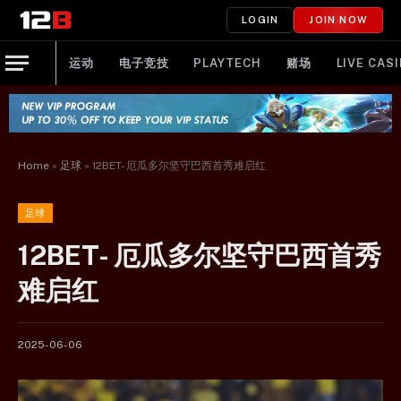
LOGIN
JOIN NOW
运动
电子竞技
PLAYTECH
赌场
LIVE CAS
Home
»
足球
»
12BET- 厄瓜多尔坚守巴西首秀难启红
足球
12BET- 厄瓜多尔坚守巴西首秀
难启红
2025-06-06