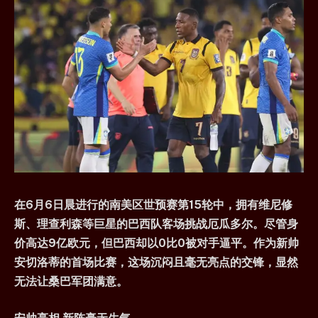
在6月6日晨进行的南美区世预赛第15轮中，拥有维尼修
斯、理查利森等巨星的巴西队客场挑战厄瓜多尔。尽管身
价高达9亿欧元，但巴西却以0比0被对手逼平。作为新帅
安切洛蒂的首场比赛，这场沉闷且毫无亮点的交锋，显然
无法让桑巴军团满意。