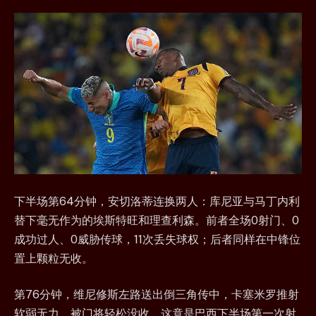
下半场第64分钟，安切洛蒂连换两人：库尼亚与马丁内利
替下毫无作为的埃斯特旺和理查利森。前者全场0射门、0
成功过人、0威胁传球，11次丢失球权；后者同样在中锋位
置上颗粒无收。
第76分钟，维尼修斯左路送出倒三角传中，卡塞米罗推射
软弱无力，被门将轻松没收，这竟是巴西下半场第一次射