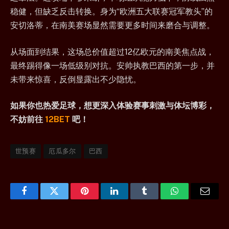
稳健，但缺乏反击转换。身为“欧洲五大联赛冠军教头”的
安切洛蒂，在南美赛场显然需要更多时间来磨合与调整。
从场面到结果，这场总价值超过12亿欧元的南美焦点战，
最终踢得像一场低级别对抗。安帅执教巴西的第一步，并
未带来惊喜，反倒显露出不少隐忧。
如果你也热爱足球，想更深入体验赛事刺激与体坛博彩，
不妨前往
12BET
吧！
世预赛
厄瓜多尔
巴西
Facebook
Twitter
Pinterest
LinkedIn
Tumblr
WhatsApp
Email