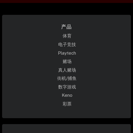
产品
体育
电子竞技
Playtech
赌场
真人赌场
街机/捕鱼
数字游戏
Keno
彩票