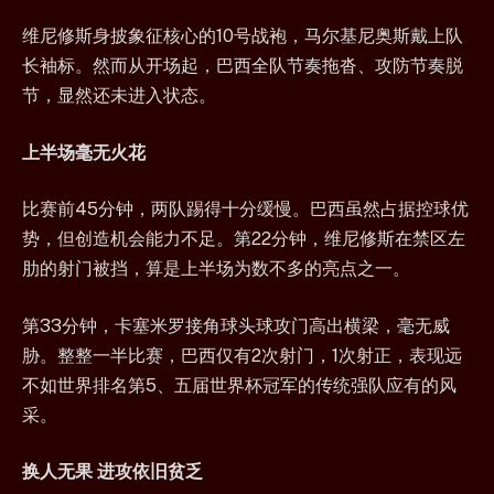
维尼修斯身披象征核心的10号战袍，马尔基尼奥斯戴上队
长袖标。然而从开场起，巴西全队节奏拖沓、攻防节奏脱
节，显然还未进入状态。
上半场毫无火花
比赛前45分钟，两队踢得十分缓慢。巴西虽然占据控球优
势，但创造机会能力不足。第22分钟，维尼修斯在禁区左
肋的射门被挡，算是上半场为数不多的亮点之一。
第33分钟，卡塞米罗接角球头球攻门高出横梁，毫无威
胁。整整一半比赛，巴西仅有2次射门，1次射正，表现远
不如世界排名第5、五届世界杯冠军的传统强队应有的风
采。
换人无果 进攻依旧贫乏