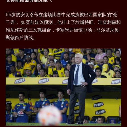
安帅亮相 新阵毫无生气
65岁的安切洛蒂在这场比赛中完成执教巴西国家队的“处
子秀”。如赛前媒体预测，他排出了埃斯特旺、理查利森和
维尼修斯的三叉戟组合，卡塞米罗坐镇中场，马尔基尼奥
斯领衔后防线。