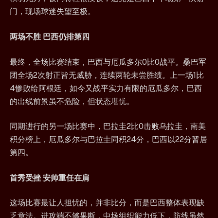
门，现场球迷失望至极。
两场不胜 巴西仍排第四
最终，全场比赛结束，巴西与厄瓜多尔0比0战平。桑巴军
团全场2次射正皆无威胁，连续两轮未尝胜绩。上一场1比
4惨败给阿根廷，如今又战平实力有限的厄瓜多尔，巴西
的出线前景虽不危险，但状态堪忧。
同期进行的另一场比赛中，巴拉圭2比0击败乌拉圭，南美
积分榜上，厄瓜多尔与巴拉圭同积24分，巴西以22分暂居
第四。
首秀受挫 安帅重任在肩
这场比赛最让人担忧的，并非比分，而是巴西整体表现缺
乏章法。进攻端不够果断，中场组织能力低下，防线虽然